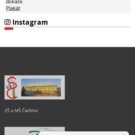
dokáže.
Plakát
Instagram
ZŠ a MŠ Čachrov