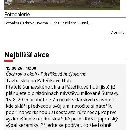
Fotogalerie
Fotoalba Čachrov, Javorná, Suché Studánky, Svinná,…
Více info
Nejbližší akce
15.08.26
, 10:00
Čachrov a okolí - Páteříková huť Javorná
Tavba skla na Páteříkové Huti
Přátelé šumavského skla a Páteříkové huti, jistě již
plánujete o prázdninách návštěvu milované Šumavy.
15. 8. 2026 proběhne 7. ročník sklářských slavností,
kde skláři předvedou svůj um, natočíte si páteřík,
popř. na workshopu si sestavíte růženec aj. Poprvé
vyzkoušíme v replice sklářské pece i RAKU japonský
výpal keramiky. Přijeďte se podívat, co živel ohně