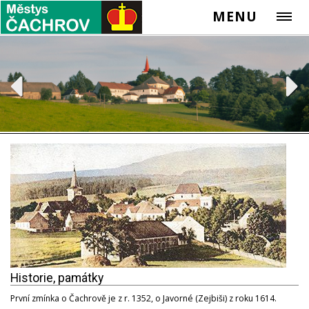
MENU
Historie, památky
První zmínka o Čachrově je z r. 1352, o Javorné (Zejbiši) z roku 1614.