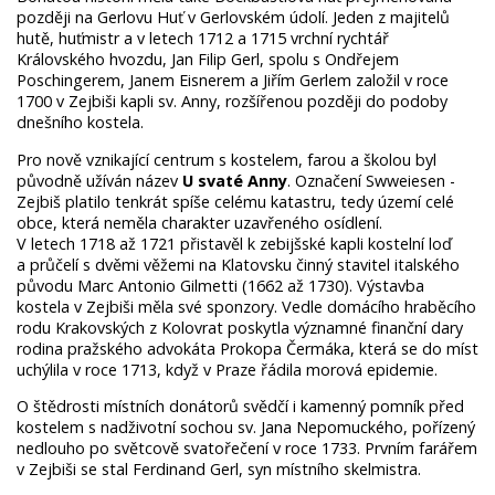
později na Gerlovu Huť v Gerlovském údolí. Jeden z majitelů
hutě, huťmistr a v letech 1712 a 1715 vrchní rychtář
Královského hvozdu, Jan Filip Gerl, spolu s Ondřejem
Poschingerem, Janem Eisnerem a Jiřím Gerlem založil v roce
1700 v Zejbiši kapli sv. Anny, rozšířenou později do podoby
dnešního kostela.
Pro nově vznikající centrum s kostelem, farou a školou byl
původně užíván název
U svaté Anny
. Označení Swweiesen -
Zejbiš platilo tenkrát spíše celému katastru, tedy území celé
obce, která neměla charakter uzavřeného osídlení.
V letech 1718 až 1721 přistavěl k zebijšské kapli kostelní loď
a průčelí s dvěmi věžemi na Klatovsku činný stavitel italského
původu Marc Antonio Gilmetti (1662 až 1730). Výstavba
kostela v Zejbiši měla své sponzory. Vedle domácího hraběcího
rodu Krakovských z Kolovrat poskytla významné finanční dary
rodina pražského advokáta Prokopa Čermáka, která se do míst
uchýlila v roce 1713, když v Praze řádila morová epidemie.
O štědrosti místních donátorů svědčí i kamenný pomník před
kostelem s nadživotní sochou sv. Jana Nepomuckého, pořízený
nedlouho po světcově svatořečení v roce 1733. Prvním farářem
v Zejbiši se stal Ferdinand Gerl, syn místního skelmistra.