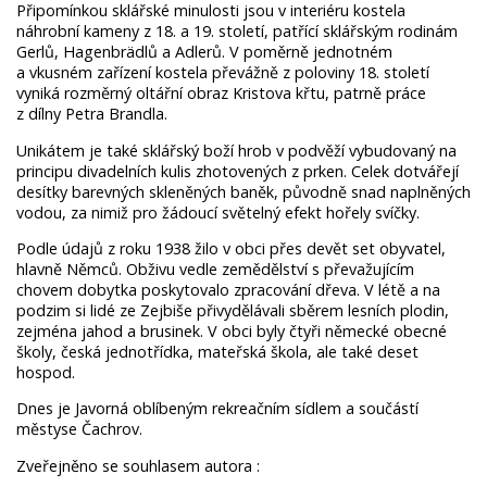
Připomínkou sklářské minulosti jsou v interiéru kostela
náhrobní kameny z 18. a 19. století, patřící sklářským rodinám
Gerlů, Hagenbrädlů a Adlerů. V poměrně jednotném
a vkusném zařízení kostela převážně z poloviny 18. století
vyniká rozměrný oltářní obraz Kristova křtu, patrně práce
z dílny Petra Brandla.
Unikátem je také sklářský boží hrob v podvěží vybudovaný na
principu divadelních kulis zhotovených z prken. Celek dotvářejí
desítky barevných skleněných baněk, původně snad naplněných
vodou, za nimiž pro žádoucí světelný efekt hořely svíčky.
Podle údajů z roku 1938 žilo v obci přes devět set obyvatel,
hlavně Němců. Obživu vedle zemědělství s převažujícím
chovem dobytka poskytovalo zpracování dřeva. V létě a na
podzim si lidé ze Zejbiše přivydělávali sběrem lesních plodin,
zejména jahod a brusinek. V obci byly čtyři německé obecné
školy, česká jednotřídka, mateřská škola, ale také deset
hospod.
Dnes je Javorná oblíbeným rekreačním sídlem a součástí
městyse Čachrov.
Zveřejněno se souhlasem autora :