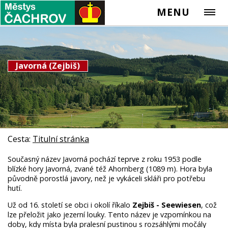
MENU
Javorná (Zejbiš)
Cesta:
Titulní stránka
Současný název Javorná pochází teprve z roku 1953 podle
blízké hory Javorná, zvané též Ahornberg (1089 m). Hora byla
původně porostlá javory, než je vykáceli skláři pro potřebu
hutí.
Už od 16. století se obci i okolí říkalo
Zejbiš - Seewiesen
, což
lze přeložit jako jezerní louky. Tento název je vzpomínkou na
doby, kdy místa byla pralesní pustinou s rozsáhlými močály