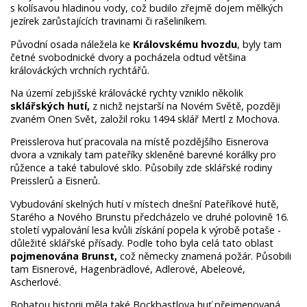
s kolísavou hladinou vody, což budilo zřejmě dojem mělkých
jezírek zarůstajících travinami či rašeliníkem.
Původní osada náležela ke
Královskému hvozdu
, byly tam
četné svobodnické dvory a pocházela odtud většina
králováckých vrchních rychtářů.
Na území zebjišské královácké rychty vzniklo několik
sklářských hutí,
z nichž nejstarší na Novém Světě, později
zvaném Onen Svět, založil roku 1494 sklář Mertl z Mochova.
Preisslerova huť pracovala na místě pozdějšího Eisnerova
dvora a vznikaly tam pateříky skleněné barevné korálky pro
růžence a také tabulové sklo. Působily zde sklářské rodiny
Preisslerů a Eisnerů.
Vybudování skelných hutí v místech dnešní Pateříkové hutě,
Starého a Nového Brunstu předcházelo ve druhé polovině 16.
století vypalování lesa kvůli získání popela k výrobě potaše -
důležité sklářské přísady. Podle toho byla celá tato oblast
pojmenována Brunst,
což německy znamená požár. Působili
tam Eisnerové, Hagenbrädlové, Adlerové, Abeleové,
Ascherlové.
Bohatou historii měla také Bockbastlova huť přejmenovaná