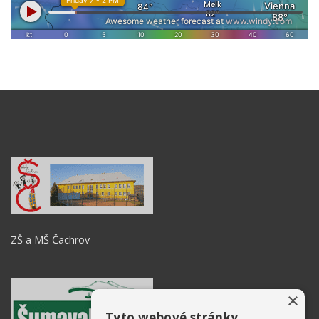
ZŠ a MŠ Čachrov
×
Tyto webové stránky