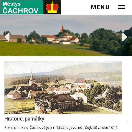
MENU
Historie, památky
První zmínka o Čachrově je z r. 1352, o Javorné (Zejbiši) z roku 1614.