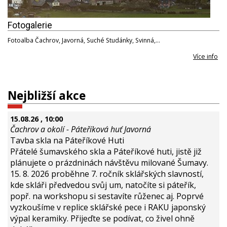
Fotogalerie
Fotoalba Čachrov, Javorná, Suché Studánky, Svinná,…
Více info
Nejbližší akce
15.08.26
, 10:00
Čachrov a okolí - Páteříková huť Javorná
Tavba skla na Páteříkové Huti
Přátelé šumavského skla a Páteříkové huti, jistě již
plánujete o prázdninách návštěvu milované Šumavy.
15. 8. 2026 proběhne 7. ročník sklářských slavností,
kde skláři předvedou svůj um, natočíte si páteřík,
popř. na workshopu si sestavíte růženec aj. Poprvé
vyzkoušíme v replice sklářské pece i RAKU japonský
výpal keramiky. Přijeďte se podívat, co živel ohně