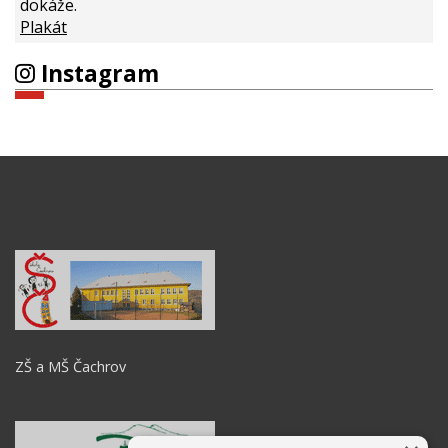
dokáže.
Plakát
Instagram
ZŠ a MŠ Čachrov