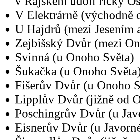
v Rajském údolí říčky Os
V Elektrárně (východně 
U Hajdrů (mezi Jesením
Zejbišský Dvůr (mezi O
Svinná (u Onoho Světa)
Šukačka (u Onoho Světa
Fišerův Dvůr (u Onoho S
Lipplův Dvůr (jižně od 
Poschingrův Dvůr (u Jav
Eisnerův Dvůr (u Javorn