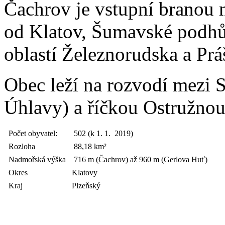
Čachrov je vstupní branou n
od Klatov, Šumavské podhůř
oblastí Železnorudska a Práš
Obec leží na rozvodí mezi
Úhlavy) a říčkou Ostružnou
Počet obyvatel:
502 (k 1. 1. 2019)
Rozloha
88,18 km²
Nadmořská výška
716 m (Čachrov) až 960 m (Gerlova Huť)
Okres
Klatovy
Kraj
Plzeňský