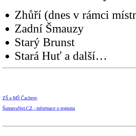
Zhůří (dnes v rámci místn
Zadní Šmauzy
Starý Brunst
Stará Huť a další…
ZŠ a MŠ Čachrov
ŠumavaNet.CZ - informace o regionu