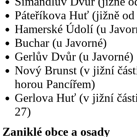
Šimandlův Dvůr (jižně o
Páteříkova Huť (jižně od
Hamerské Údolí (u Javor
Buchar (u Javorné)
Gerlův Dvůr (u Javorné)
Nový Brunst (v jižní čás
horou Pancířem)
Gerlova Huť (v jižní části
27)
Zaniklé obce a osady