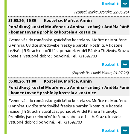
(Zapsal: Mirka Dvorská, 22.06.26)
31.08.26
, 16:30
Kostel sv. Mořice, Annín
Pohádkový kostel Mouřenec u Annína - známý z Anděla Páně
- komentované prohídky kostela a kostnice
Zveme vás do románsko-gotického kostela sv. Mořice na Mouřenci
u Annína. Uvidíte středověké fresky a barokní kostnici. V kostele
režisér Jiří Strach natočil část pohádek Anděl Páně a Tři životy. Sraz u
kostela. Vstupné dobro(libo)volné. Tel. 731692703
(Zapsal: Bc. Lukáš Milota, 01.07.26)
05.09.26
, 11:00
Kostel sv. Mořice, Annín
Pohádkový kostel Mouřenec u Annína - známý z Anděla Páně
- komentované prohídky kostela a kostnice
Zveme vás do románsko-gotického kostela sv. Mořice na Mouřenci
u Annína. Uvidíte středověké fresky a barokní kostnici. V kostele
režisér Jiří Strach natočil část pohádek Anděl Páně a Tři životy.
Prohlídky jsou celoročně každou sobotu od 11 h. Sraz u kostela.
Vstupné dobro(libo)volné. Tel. 731692703