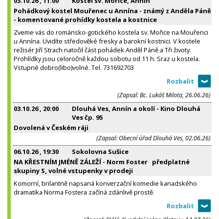
03.10.26
, 11:00
Kostel sv. Mořice, Annín
Pohádkový kostel Mouřenec u Annína - známý z Anděla Páně
- komentované prohídky kostela a kostnice
Zveme vás do románsko-gotického kostela sv. Mořice na Mouřenci
u Annína. Uvidíte středověké fresky a barokní kostnici. V kostele
režisér Jiří Strach natočil část pohádek Anděl Páně a Tři životy.
Prohlídky jsou celoročně každou sobotu od 11 h. Sraz u kostela.
Vstupné dobro(libo)volné. Tel. 731692703
(Zapsal: Bc. Lukáš Milota, 26.06.26)
03.10.26
, 20:00
Dlouhá Ves, Annín a okolí - Kino Dlouhá
Ves čp. 95
Dovolená v Českém ráji
(Zapsal: Obecní úřad Dlouhá Ves, 02.06.26)
06.10.26
, 19:30
Sokolovna Sušice
NA KŘESTNÍM JMÉNĚ ZÁLEŽÍ - Norm Foster předplatné
skupiny S, volné vstupenky v prodeji
Komorní, brilantně napsaná konverzační komedie kanadského
dramatika Norma Fostera začíná zdánlivě prostě.