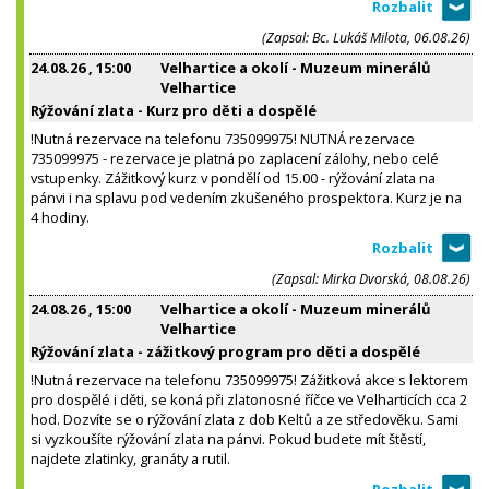
(Zapsal: Bc. Lukáš Milota, 06.08.26)
24.08.26
, 15:00
Velhartice a okolí - Muzeum minerálů
Velhartice
Rýžování zlata - Kurz pro děti a dospělé
!Nutná rezervace na telefonu 735099975! NUTNÁ rezervace
735099975 - rezervace je platná po zaplacení zálohy, nebo celé
vstupenky. Zážitkový kurz v pondělí od 15.00 - rýžování zlata na
pánvi i na splavu pod vedením zkušeného prospektora. Kurz je na
4 hodiny.
(Zapsal: Mirka Dvorská, 08.08.26)
24.08.26
, 15:00
Velhartice a okolí - Muzeum minerálů
Velhartice
Rýžování zlata - zážitkový program pro děti a dospělé
!Nutná rezervace na telefonu 735099975! Zážitková akce s lektorem
pro dospělé i děti, se koná při zlatonosné říčce ve Velharticích cca 2
hod. Dozvíte se o rýžování zlata z dob Keltů a ze středověku. Sami
si vyzkoušíte rýžování zlata na pánvi. Pokud budete mít štěstí,
najdete zlatinky, granáty a rutil.