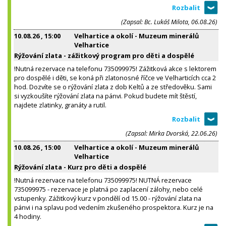
(Zapsal: Bc. Lukáš Milota, 06.08.26)
10.08.26
, 15:00
Velhartice a okolí - Muzeum minerálů
Velhartice
Rýžování zlata - zážitkový program pro děti a dospělé
!Nutná rezervace na telefonu 735099975! Zážitková akce s lektorem
pro dospělé i děti, se koná při zlatonosné říčce ve Velharticích cca 2
hod. Dozvíte se o rýžování zlata z dob Keltů a ze středověku. Sami
si vyzkoušíte rýžování zlata na pánvi. Pokud budete mít štěstí,
najdete zlatinky, granáty a rutil.
(Zapsal: Mirka Dvorská, 22.06.26)
10.08.26
, 15:00
Velhartice a okolí - Muzeum minerálů
Velhartice
Rýžování zlata - Kurz pro děti a dospělé
!Nutná rezervace na telefonu 735099975! NUTNÁ rezervace
735099975 - rezervace je platná po zaplacení zálohy, nebo celé
vstupenky. Zážitkový kurz v pondělí od 15.00 - rýžování zlata na
pánvi i na splavu pod vedením zkušeného prospektora. Kurz je na
4 hodiny.