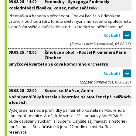
09.08.26
, 14:00
Podmokly - Synagoga Podmokly
Poslední věci člověka, konec, nebo začátek?
Přednáška a beseda s předsedou Chevra kadiša o židovském
vztahu k odchodu lidí z tohoto světa, významu Svatého společenství
v dnešním světě a dalších tématech, o kterých se běžně nemluví.
(Zapsal: Lucie Schwarzová, 05.08.26)
09.08.26
, 18:00
Žihobce a okolí - Kostel Proměnění Páně
Žihobce
Smyčcové kvarteto Sukova komorního orchestru
(Zapsal: Šumava žije, 07.08.26)
09.08.26
, 22:00
Kostel sv. Mořice, Annín
Noční prohlídky kostela a kostnice na Mouřenci při svíčkách
a loučích
Vydejte se na noční prohlídky památného kostela na Mouřenci a
sousední kostnice. Areál, kde vznikla část pohádky Anděl Páně,
bude osvětlený svíčkami a loučemi. Uslyšíte zajímavosti z historie i
současnosti. Sraz účastníků je ve 22 hodin u kostela. Bez
rezervace.