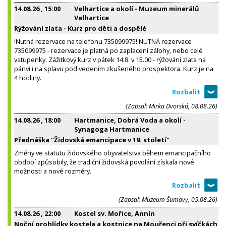
14.08.26
, 15:00
Velhartice a okolí - Muzeum minerálů
Velhartice
Rýžování zlata - Kurz pro děti a dospělé
!Nutná rezervace na telefonu 735099975! NUTNÁ rezervace
735099975 - rezervace je platná po zaplacení zálohy, nebo celé
vstupenky. Zážitkový kurz v pátek 14.8. v 15.00 - rýžování zlata na
pánvi i na splavu pod vedením zkušeného prospektora. Kurz je na
4 hodiny.
(Zapsal: Mirka Dvorská, 08.08.26)
14.08.26
, 18:00
Hartmanice, Dobrá Voda a okolí -
Synagoga Hartmanice
Přednáška "Židovská emancipace v 19. století"
Změny ve statutu židovského obyvatelstva během emancipačního
období způsobily, že tradiční židovská povolání získala nové
možnosti a nové rozměry.
(Zapsal: Muzeum Šumavy, 05.08.26)
14.08.26
, 22:00
Kostel sv. Mořice, Annín
Noční prohlídky kostela a kostnice na Mouřenci při svíčkách