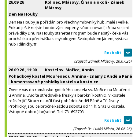
26.09.26
Kolinec, Mlázovy, Číhan a okolí - Zámek
Mlázovy
Den Na Houby
Den Na Houby je pořádán pro všechny milovníky hub, malé i velké.
Pokud ještě nejste houbovými experty, vůbec nevadí, třeba se jimi
právě díky Dnu Na Houby stanete! Program bude nabitý - čeká Vás
procházka a přednáška s mykologem Svatoplukem Jánem, výstava
hub i dílničky.🍄
(Zapsal: Zámek Mlázovy, 20.07.26)
26.09.26
, 11:00
Kostel sv. Mořice, Annín
Pohádkový kostel Mouřenec u Annína - známý z Anděla Páně
- komentované prohídky kostela a kostnice
Zveme vás do románsko-gotického kostela sv. Mořice na Mouřenci
u Annína. Uvidíte středověké fresky a barokní kostnici. V kostele
režisér Jiří Strach natočil část pohádek Anděl Páně a Tři životy.
Prohlídky jsou celoročně každou sobotu od 11 h. Sraz u kostela.
Vstupné dobro(libo)volné. Tel. 731692703
(Zapsal: Bc. Lukáš Milota, 26.06.26)