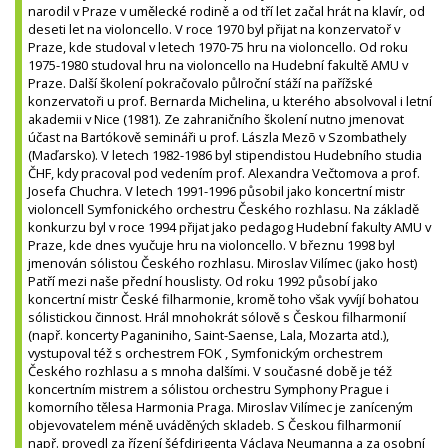
narodil v Praze v umělecké rodině a od tří let začal hrát na klavír, od
deseti let na violoncello. V roce 1970 byl přijat na konzervatoř v
Praze, kde studoval v letech 1970-75 hru na violoncello. Od roku
1975-1980 studoval hru na violoncello na Hudební fakultě AMU v
Praze. Další školení pokračovalo půlroční stáží na pařížské
konzervatoři u prof. Bernarda Michelina, u kterého absolvoval i letní
akademii v Nice (1981). Ze zahraničního školení nutno jmenovat
účast na Bartókově semináři u prof. Lászla Mezõ v Szombathely
(Maďarsko). V letech 1982-1986 byl stipendistou Hudebního studia
ČHF, kdy pracoval pod vedením prof. Alexandra Večtomova a prof.
Josefa Chuchra. V letech 1991-1996 působil jako koncertní mistr
violoncell Symfonického orchestru Českého rozhlasu. Na základě
konkurzu byl v roce 1994 přijat jako pedagog Hudební fakulty AMU v
Praze, kde dnes vyučuje hru na violoncello. V březnu 1998 byl
jmenován sólistou Českého rozhlasu. Miroslav Vilímec (jako host)
Patří mezi naše přední houslisty. Od roku 1992 působí jako
koncertní mistr České filharmonie, kromě toho však vyvíjí bohatou
sólistickou činnost. Hrál mnohokrát sólově s Českou filharmonií
(např. koncerty Paganiniho, Saint-Saense, Lala, Mozarta atd.),
vystupoval též s orchestrem FOK , Symfonickým orchestrem
Českého rozhlasu a s mnoha dalšími. V současné době je též
koncertním mistrem a sólistou orchestru Symphony Prague i
komorního tělesa Harmonia Praga. Miroslav Vilímec je zaníceným
objevovatelem méně uváděných skladeb. S Českou filharmonií
např. provedl za řízení šéfdirigenta Václava Neumanna a za osobní