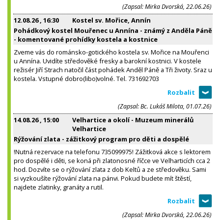
(Zapsal: Mirka Dvorská, 22.06.26)
12.08.26
, 16:30
Kostel sv. Mořice, Annín
Pohádkový kostel Mouřenec u Annína - známý z Anděla Páně
- komentované prohídky kostela a kostnice
Zveme vás do románsko-gotického kostela sv. Mořice na Mouřenci
u Annína. Uvidíte středověké fresky a barokní kostnici. V kostele
režisér Jiří Strach natočil část pohádek Anděl Páně a Tři životy. Sraz u
kostela. Vstupné dobro(libo)volné. Tel. 731692703
(Zapsal: Bc. Lukáš Milota, 01.07.26)
14.08.26
, 15:00
Velhartice a okolí - Muzeum minerálů
Velhartice
Rýžování zlata - zážitkový program pro děti a dospělé
!Nutná rezervace na telefonu 735099975! Zážitková akce s lektorem
pro dospělé i děti, se koná při zlatonosné říčce ve Velharticích cca 2
hod. Dozvíte se o rýžování zlata z dob Keltů a ze středověku. Sami
si vyzkoušíte rýžování zlata na pánvi. Pokud budete mít štěstí,
najdete zlatinky, granáty a rutil.
(Zapsal: Mirka Dvorská, 22.06.26)