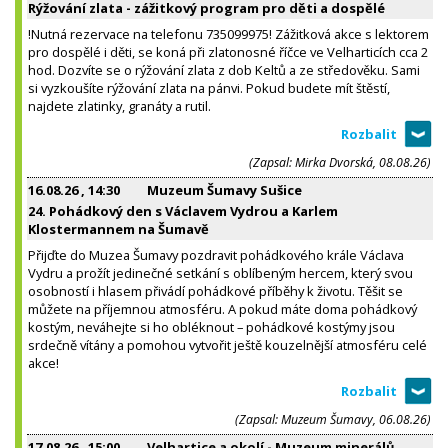
Rýžování zlata - zážitkový program pro děti a dospělé
!Nutná rezervace na telefonu 735099975! Zážitková akce s lektorem
pro dospělé i děti, se koná při zlatonosné říčce ve Velharticích cca 2
hod. Dozvíte se o rýžování zlata z dob Keltů a ze středověku. Sami
si vyzkoušíte rýžování zlata na pánvi. Pokud budete mít štěstí,
najdete zlatinky, granáty a rutil.
(Zapsal: Mirka Dvorská, 08.08.26)
16.08.26
, 14:30
Muzeum Šumavy Sušice
24. Pohádkový den s Václavem Vydrou a Karlem
Klostermannem na Šumavě
Přijďte do Muzea Šumavy pozdravit pohádkového krále Václava
Vydru a prožít jedinečné setkání s oblíbeným hercem, který svou
osobností i hlasem přivádí pohádkové příběhy k životu. Těšit se
můžete na příjemnou atmosféru. A pokud máte doma pohádkový
kostým, neváhejte si ho obléknout – pohádkové kostýmy jsou
srdečně vítány a pomohou vytvořit ještě kouzelnější atmosféru celé
akce!
(Zapsal: Muzeum Šumavy, 06.08.26)
17.08.26
, 15:00
Velhartice a okolí - Muzeum minerálů