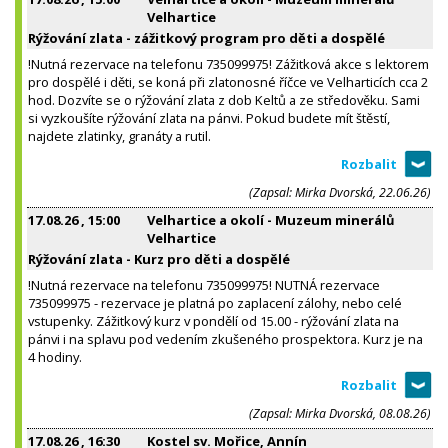
Velhartice
Rýžování zlata - zážitkový program pro děti a dospělé
!Nutná rezervace na telefonu 735099975! Zážitková akce s lektorem
pro dospělé i děti, se koná při zlatonosné říčce ve Velharticích cca 2
hod. Dozvíte se o rýžování zlata z dob Keltů a ze středověku. Sami
si vyzkoušíte rýžování zlata na pánvi. Pokud budete mít štěstí,
najdete zlatinky, granáty a rutil.
(Zapsal: Mirka Dvorská, 22.06.26)
17.08.26
, 15:00
Velhartice a okolí - Muzeum minerálů
Velhartice
Rýžování zlata - Kurz pro děti a dospělé
!Nutná rezervace na telefonu 735099975! NUTNÁ rezervace
735099975 - rezervace je platná po zaplacení zálohy, nebo celé
vstupenky. Zážitkový kurz v pondělí od 15.00 - rýžování zlata na
pánvi i na splavu pod vedením zkušeného prospektora. Kurz je na
4 hodiny.
(Zapsal: Mirka Dvorská, 08.08.26)
17.08.26
, 16:30
Kostel sv. Mořice, Annín