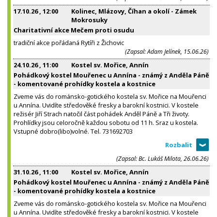
17.10.26
, 12:00
Kolinec, Mlázovy, Číhan a okolí - Zámek
Mokrosuky
Charitativní akce Mečem proti osudu
tradiční akce pořádaná Rytíři z Žichovic
(Zapsal: Adam Jelínek, 15.06.26)
24.10.26
, 11:00
Kostel sv. Mořice, Annín
Pohádkový kostel Mouřenec u Annína - známý z Anděla Páně
- komentované prohídky kostela a kostnice
Zveme vás do románsko-gotického kostela sv. Mořice na Mouřenci
u Annína. Uvidíte středověké fresky a barokní kostnici. V kostele
režisér Jiří Strach natočil část pohádek Anděl Páně a Tři životy.
Prohlídky jsou celoročně každou sobotu od 11 h. Sraz u kostela.
Vstupné dobro(libo)volné. Tel. 731692703
(Zapsal: Bc. Lukáš Milota, 26.06.26)
31.10.26
, 11:00
Kostel sv. Mořice, Annín
Pohádkový kostel Mouřenec u Annína - známý z Anděla Páně
- komentované prohídky kostela a kostnice
Zveme vás do románsko-gotického kostela sv. Mořice na Mouřenci
u Annína. Uvidíte středověké fresky a barokní kostnici. V kostele