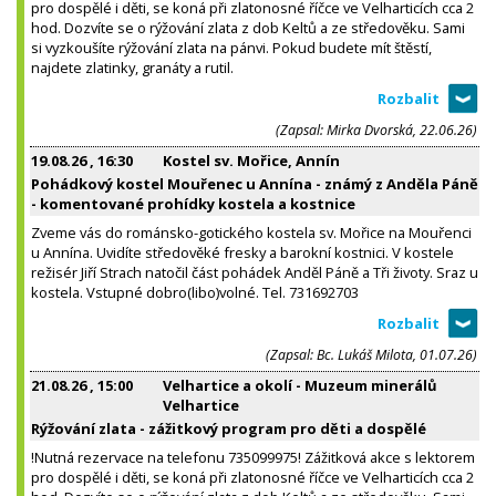
pro dospělé i děti, se koná při zlatonosné říčce ve Velharticích cca 2
hod. Dozvíte se o rýžování zlata z dob Keltů a ze středověku. Sami
si vyzkoušíte rýžování zlata na pánvi. Pokud budete mít štěstí,
najdete zlatinky, granáty a rutil.
(Zapsal: Mirka Dvorská, 22.06.26)
19.08.26
, 16:30
Kostel sv. Mořice, Annín
Pohádkový kostel Mouřenec u Annína - známý z Anděla Páně
- komentované prohídky kostela a kostnice
Zveme vás do románsko-gotického kostela sv. Mořice na Mouřenci
u Annína. Uvidíte středověké fresky a barokní kostnici. V kostele
režisér Jiří Strach natočil část pohádek Anděl Páně a Tři životy. Sraz u
kostela. Vstupné dobro(libo)volné. Tel. 731692703
(Zapsal: Bc. Lukáš Milota, 01.07.26)
21.08.26
, 15:00
Velhartice a okolí - Muzeum minerálů
Velhartice
Rýžování zlata - zážitkový program pro děti a dospělé
!Nutná rezervace na telefonu 735099975! Zážitková akce s lektorem
pro dospělé i děti, se koná při zlatonosné říčce ve Velharticích cca 2