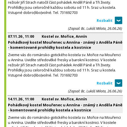
režisér Jiří Strach natočil část pohádek Anděl Páně a Tři životy.
Prohlídky jsou celoročně každou sobotu od 11 h. Sraz u kostela.
Vstupné dobro(libo)volné. Tel. 731692703
(Zapsal: Bc. Lukáš Milota, 26.06.26)
07.11.26
, 11:00
Kostel sv. Mořice, Annín
Pohádkový kostel Mouřenec u Annína - známý z Anděla Páně
- komentované prohídky kostela a kostnice
Zveme vás do románsko-gotického kostela sv. Mořice na Mouřenci
u Annína. Uvidíte středověké fresky a barokní kostnici. V kostele
režisér Jiří Strach natočil část pohádek Anděl Páně a Tři životy.
Prohlídky jsou celoročně každou sobotu od 11 h. Sraz u kostela.
Vstupné dobro(libo)volné. Tel. 731692703
(Zapsal: Bc. Lukáš Milota, 26.06.26)
14.11.26
, 11:00
Kostel sv. Mořice, Annín
Pohádkový kostel Mouřenec u Annína - známý z Anděla Páně
- komentované prohídky kostela a kostnice
Zveme vás do románsko-gotického kostela sv. Mořice na Mouřenci
u Annína. Uvidíte středověké fresky a barokní kostnici. V kostele