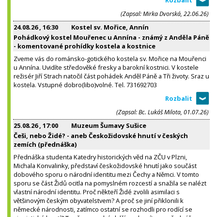
(Zapsal: Mirka Dvorská, 22.06.26)
24.08.26
, 16:30
Kostel sv. Mořice, Annín
Pohádkový kostel Mouřenec u Annína - známý z Anděla Páně
- komentované prohídky kostela a kostnice
Zveme vás do románsko-gotického kostela sv. Mořice na Mouřenci
u Annína. Uvidíte středověké fresky a barokní kostnici. V kostele
režisér Jiří Strach natočil část pohádek Anděl Páně a Tři životy. Sraz u
kostela. Vstupné dobro(libo)volné. Tel. 731692703
(Zapsal: Bc. Lukáš Milota, 01.07.26)
25.08.26
, 17:00
Muzeum Šumavy Sušice
Češi, nebo Židé? - aneb Českožidovské hnutí v českých
zemích (přednáška)
Přednáška studenta Katedry historických věd na ZČU v Plzni,
Michala Konvalinky, představí českožidovské hnutí jako součást
dobového sporu o národní identitu mezi Čechy a Němci. V tomto
sporu se část Židů ocitla na pomyslném rozcestí a snažila se nalézt
vlastní národní identitu. Proč někteří Židé zvolili asimilaci s
většinovým českým obyvatelstvem? A proč se jiní přiklonili k
německé národnosti, zatímco ostatní se rozhodli pro rodící se