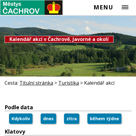
MENU
Kalendář akcí v Čachrově, Javorné a okolí
Cesta:
Titulní stránka
>
Turistika
>
Kalendář akcí
Podle data
Kdykoliv
dnes
zítra
během týdne
Klatovy