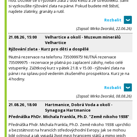
hod. Dozvíte se o rýžování zlata z dob Keltů a ze středověku. Sami
si vyzkoušíte rýžování zlata na pánvi. Pokud budete mít štěstí,
najdete zlatinky, granáty a rutil.
(Zapsal: Mirka Dvorská, 22.06.26)
21.08.26
, 15:00
Velhartice a okolí - Muzeum minerálů
Velhartice
Rýžování zlata - Kurz pro děti a dospělé
!Nutná rezervace na telefonu 735099975! NUTNÁ rezervace
735099975 - rezervace je platná po zaplacení zálohy, nebo celé
vstupenky. Zážitkový kurz v pátek 21.8. v 15.00 - rýžování zlata na
pánvi i na splavu pod vedením zkušeného prospektora. Kurz je na
4 hodiny.
(Zapsal: Mirka Dvorská, 08.08.26)
21.08.26
, 18:00
Hartmanice, Dobrá Voda a okolí -
Synagoga Hartmanice
Přednáška PhDr. Michala Frankla, Ph.D. "Země nikoho 1938"
Přednáška Phdr. Michala Frankla, Ph.D. Země nikoho 1938: uprchlíci
a bezstátnost na hranicích středovýchodní Evropy. Jak se mohou
lidé octnout a jak vypadá život mezi hranicemi států a mimo jejich