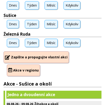
Dnes
Týden
Měsíc
Kdykoliv
Sušice
Dnes
Týden
Měsíc
Kdykoliv
Železná Ruda
Dnes
Týden
Měsíc
Kdykoliv
Zapište a propagujte vlastní akci
Akce v regionu
Akce - Sušice a okolí
Jedno a dvoudenní akce
08.08.26
–
09.08.26
Žihobce a okolí