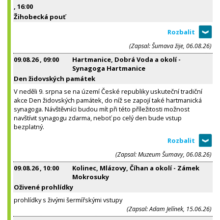
, 16:00
Žihobecká pouť
(Zapsal: Šumava žije, 06.08.26)
09.08.26
, 09:00
Hartmanice, Dobrá Voda a okolí -
Synagoga Hartmanice
Den židovských památek
V neděli 9. srpna se na území České republiky uskuteční tradiční
akce Den židovských památek, do níž se zapojí také hartmanická
synagoga. Návštěvníci budou mít při této příležitosti možnost
navštívit synagogu zdarma, neboť po celý den bude vstup
bezplatný.
(Zapsal: Muzeum Šumavy, 06.08.26)
09.08.26
, 10:00
Kolinec, Mlázovy, Číhan a okolí - Zámek
Mokrosuky
Oživené prohlídky
prohlídky s živými šermířskými vstupy
(Zapsal: Adam Jelínek, 15.06.26)