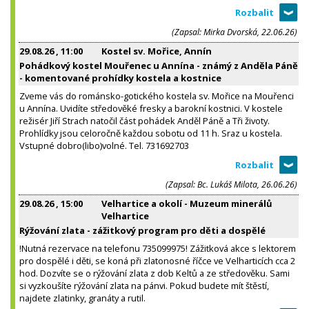
(Zapsal: Mirka Dvorská, 22.06.26)
29.08.26
, 11:00
Kostel sv. Mořice, Annín
Pohádkový kostel Mouřenec u Annína - známý z Anděla Páně
- komentované prohídky kostela a kostnice
Zveme vás do románsko-gotického kostela sv. Mořice na Mouřenci
u Annína. Uvidíte středověké fresky a barokní kostnici. V kostele
režisér Jiří Strach natočil část pohádek Anděl Páně a Tři životy.
Prohlídky jsou celoročně každou sobotu od 11 h. Sraz u kostela.
Vstupné dobro(libo)volné. Tel. 731692703
(Zapsal: Bc. Lukáš Milota, 26.06.26)
29.08.26
, 15:00
Velhartice a okolí - Muzeum minerálů
Velhartice
Rýžování zlata - zážitkový program pro děti a dospělé
!Nutná rezervace na telefonu 735099975! Zážitková akce s lektorem
pro dospělé i děti, se koná při zlatonosné říčce ve Velharticích cca 2
hod. Dozvíte se o rýžování zlata z dob Keltů a ze středověku. Sami
si vyzkoušíte rýžování zlata na pánvi. Pokud budete mít štěstí,
najdete zlatinky, granáty a rutil.