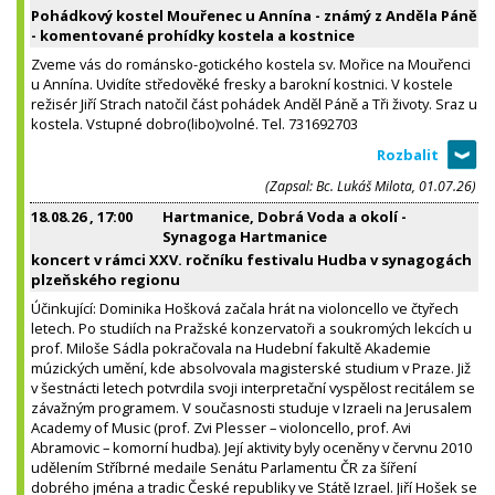
Pohádkový kostel Mouřenec u Annína - známý z Anděla Páně
- komentované prohídky kostela a kostnice
Zveme vás do románsko-gotického kostela sv. Mořice na Mouřenci
u Annína. Uvidíte středověké fresky a barokní kostnici. V kostele
režisér Jiří Strach natočil část pohádek Anděl Páně a Tři životy. Sraz u
kostela. Vstupné dobro(libo)volné. Tel. 731692703
(Zapsal: Bc. Lukáš Milota, 01.07.26)
18.08.26
, 17:00
Hartmanice, Dobrá Voda a okolí -
Synagoga Hartmanice
koncert v rámci XXV. ročníku festivalu Hudba v synagogách
plzeňského regionu
Účinkující: Dominika Hošková začala hrát na violoncello ve čtyřech
letech. Po studiích na Pražské konzervatoři a soukromých lekcích u
prof. Miloše Sádla pokračovala na Hudební fakultě Akademie
múzických umění, kde absolvovala magisterské studium v Praze. Již
v šestnácti letech potvrdila svoji interpretační vyspělost recitálem se
závažným programem. V současnosti studuje v Izraeli na Jerusalem
Academy of Music (prof. Zvi Plesser – violoncello, prof. Avi
Abramovic – komorní hudba). Její aktivity byly oceněny v červnu 2010
udělením Stříbrné medaile Senátu Parlamentu ČR za šíření
dobrého jména a tradic České republiky ve Státě Izrael. Jiří Hošek se