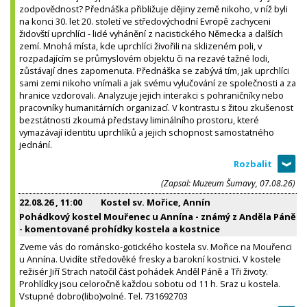
zodpovědnost? Přednáška přibližuje dějiny země nikoho, v níž byli
na konci 30. let 20. století ve středovýchodní Evropě zachyceni
židovští uprchlíci - lidé vyhánění z nacistického Německa a dalších
zemí. Mnohá místa, kde uprchlíci živořili na sklizeném poli, v
rozpadajícím se průmyslovém objektu či na rezavé tažné lodi,
zůstávají dnes zapomenuta. Přednáška se zabývá tím, jak uprchlíci
sami zemi nikoho vnímali a jak svému vylučování ze společnosti a za
hranice vzdorovali. Analyzuje jejich interakci s pohraničníky nebo
pracovníky humanitárních organizací. V kontrastu s žitou zkušenost
bezstátnosti zkoumá představy liminálního prostoru, které
vymazávají identitu uprchlíků a jejich schopnost samostatného
jednání.
(Zapsal: Muzeum Šumavy, 07.08.26)
22.08.26
, 11:00
Kostel sv. Mořice, Annín
Pohádkový kostel Mouřenec u Annína - známý z Anděla Páně
- komentované prohídky kostela a kostnice
Zveme vás do románsko-gotického kostela sv. Mořice na Mouřenci
u Annína. Uvidíte středověké fresky a barokní kostnici. V kostele
režisér Jiří Strach natočil část pohádek Anděl Páně a Tři životy.
Prohlídky jsou celoročně každou sobotu od 11 h. Sraz u kostela.
Vstupné dobro(libo)volné. Tel. 731692703