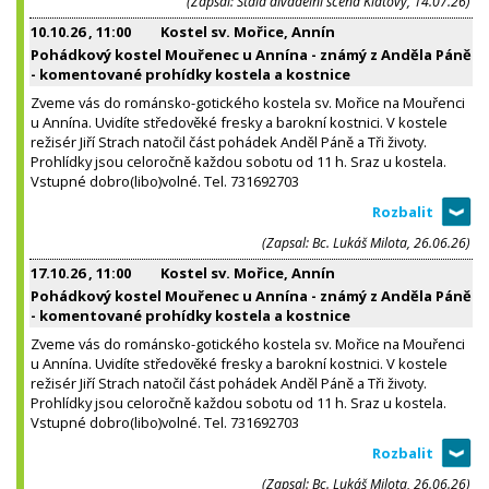
(Zapsal: Stálá divadelní scéna Klatovy, 14.07.26)
10.10.26
, 11:00
Kostel sv. Mořice, Annín
Pohádkový kostel Mouřenec u Annína - známý z Anděla Páně
- komentované prohídky kostela a kostnice
Zveme vás do románsko-gotického kostela sv. Mořice na Mouřenci
u Annína. Uvidíte středověké fresky a barokní kostnici. V kostele
režisér Jiří Strach natočil část pohádek Anděl Páně a Tři životy.
Prohlídky jsou celoročně každou sobotu od 11 h. Sraz u kostela.
Vstupné dobro(libo)volné. Tel. 731692703
(Zapsal: Bc. Lukáš Milota, 26.06.26)
17.10.26
, 11:00
Kostel sv. Mořice, Annín
Pohádkový kostel Mouřenec u Annína - známý z Anděla Páně
- komentované prohídky kostela a kostnice
Zveme vás do románsko-gotického kostela sv. Mořice na Mouřenci
u Annína. Uvidíte středověké fresky a barokní kostnici. V kostele
režisér Jiří Strach natočil část pohádek Anděl Páně a Tři životy.
Prohlídky jsou celoročně každou sobotu od 11 h. Sraz u kostela.
Vstupné dobro(libo)volné. Tel. 731692703
(Zapsal: Bc. Lukáš Milota, 26.06.26)