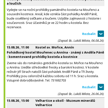
a loučích
Vydejte se na noční prohlídky památného kostela na Mouřenci a
sousední kostnice. Areál, kde vznikla část pohádky Anděl Páně,
bude osvětlený svíčkami a loučemi. Uslyšíte zajímavosti z historie i
současnosti. Sraz účastníků je ve 22 hodin u kostela. Bez
rezervace.
(Zapsal: Bc. Lukáš Milota, 06.08.26)
15.08.26
, 11:00
Kostel sv. Mořice, Annín
Pohádkový kostel Mouřenec u Annína - známý z Anděla Páně
- komentované prohídky kostela a kostnice
Zveme vás do románsko-gotického kostela sv. Mořice na Mouřenci
u Annína. Uvidíte středověké fresky a barokní kostnici. V kostele
režisér Jiří Strach natočil část pohádek Anděl Páně a Tři životy.
Prohlídky jsou celoročně každou sobotu od 11 h. Sraz u kostela.
Vstupné dobro(libo)volné. Tel. 731692703
(Zapsal: Bc. Lukáš Milota, 26.06.26)
15.08.26
, 15:00
Velhartice a okolí - Muzeum minerálů
Velhartice