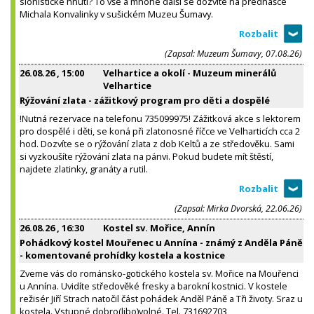
sionistické hnutí? To vše a mnohé další se dozvíte na přednášce
Michala Konvalinky v sušickém Muzeu Šumavy.
(Zapsal: Muzeum Šumavy, 07.08.26)
26.08.26
, 15:00
Velhartice a okolí - Muzeum minerálů
Velhartice
Rýžování zlata - zážitkový program pro děti a dospělé
!Nutná rezervace na telefonu 735099975! Zážitková akce s lektorem
pro dospělé i děti, se koná při zlatonosné říčce ve Velharticích cca 2
hod. Dozvíte se o rýžování zlata z dob Keltů a ze středověku. Sami
si vyzkoušíte rýžování zlata na pánvi. Pokud budete mít štěstí,
najdete zlatinky, granáty a rutil.
(Zapsal: Mirka Dvorská, 22.06.26)
26.08.26
, 16:30
Kostel sv. Mořice, Annín
Pohádkový kostel Mouřenec u Annína - známý z Anděla Páně
- komentované prohídky kostela a kostnice
Zveme vás do románsko-gotického kostela sv. Mořice na Mouřenci
u Annína. Uvidíte středověké fresky a barokní kostnici. V kostele
režisér Jiří Strach natočil část pohádek Anděl Páně a Tři životy. Sraz u
kostela. Vstupné dobro(libo)volné. Tel. 731692703