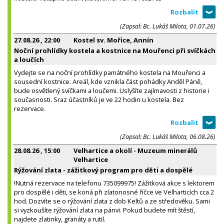
(Zapsal: Bc. Lukáš Milota, 01.07.26)
27.08.26
, 22:00
Kostel sv. Mořice, Annín
Noční prohlídky kostela a kostnice na Mouřenci při svíčkách
a loučích
Vydejte se na noční prohlídky památného kostela na Mouřenci a
sousední kostnice. Areál, kde vznikla část pohádky Anděl Páně,
bude osvětlený svíčkami a loučemi. Uslyšíte zajímavosti z historie i
současnosti. Sraz účastníků je ve 22 hodin u kostela. Bez
rezervace.
(Zapsal: Bc. Lukáš Milota, 06.08.26)
28.08.26
, 15:00
Velhartice a okolí - Muzeum minerálů
Velhartice
Rýžování zlata - zážitkový program pro děti a dospělé
!Nutná rezervace na telefonu 735099975! Zážitková akce s lektorem
pro dospělé i děti, se koná při zlatonosné říčce ve Velharticích cca 2
hod. Dozvíte se o rýžování zlata z dob Keltů a ze středověku. Sami
si vyzkoušíte rýžování zlata na pánvi. Pokud budete mít štěstí,
najdete zlatinky, granáty a rutil.