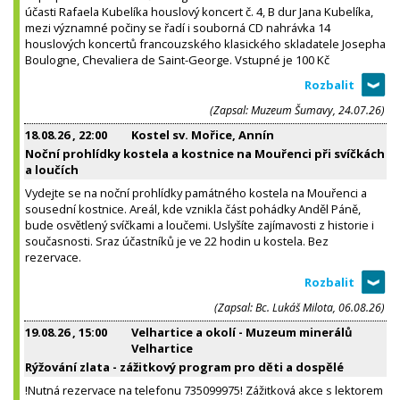
účasti Rafaela Kubelíka houslový koncert č. 4, B dur Jana Kubelíka,
mezi významné počiny se řadí i souborná CD nahrávka 14
houslových koncertů francouzského klasického skladatele Josepha
Boulogne, Chevaliera de Saint-George. Vstupné je 100 Kč
(Zapsal: Muzeum Šumavy, 24.07.26)
18.08.26
, 22:00
Kostel sv. Mořice, Annín
Noční prohlídky kostela a kostnice na Mouřenci při svíčkách
a loučích
Vydejte se na noční prohlídky památného kostela na Mouřenci a
sousední kostnice. Areál, kde vznikla část pohádky Anděl Páně,
bude osvětlený svíčkami a loučemi. Uslyšíte zajímavosti z historie i
současnosti. Sraz účastníků je ve 22 hodin u kostela. Bez
rezervace.
(Zapsal: Bc. Lukáš Milota, 06.08.26)
19.08.26
, 15:00
Velhartice a okolí - Muzeum minerálů
Velhartice
Rýžování zlata - zážitkový program pro děti a dospělé
!Nutná rezervace na telefonu 735099975! Zážitková akce s lektorem