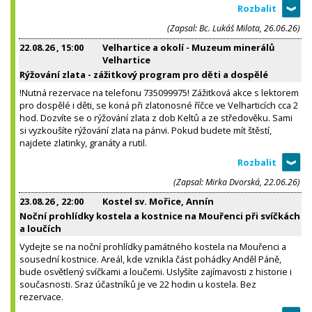
(Zapsal: Bc. Lukáš Milota, 26.06.26)
22.08.26
, 15:00
Velhartice a okolí - Muzeum minerálů
Velhartice
Rýžování zlata - zážitkový program pro děti a dospělé
!Nutná rezervace na telefonu 735099975! Zážitková akce s lektorem
pro dospělé i děti, se koná při zlatonosné říčce ve Velharticích cca 2
hod. Dozvíte se o rýžování zlata z dob Keltů a ze středověku. Sami
si vyzkoušíte rýžování zlata na pánvi. Pokud budete mít štěstí,
najdete zlatinky, granáty a rutil.
(Zapsal: Mirka Dvorská, 22.06.26)
23.08.26
, 22:00
Kostel sv. Mořice, Annín
Noční prohlídky kostela a kostnice na Mouřenci při svíčkách
a loučích
Vydejte se na noční prohlídky památného kostela na Mouřenci a
sousední kostnice. Areál, kde vznikla část pohádky Anděl Páně,
bude osvětlený svíčkami a loučemi. Uslyšíte zajímavosti z historie i
současnosti. Sraz účastníků je ve 22 hodin u kostela. Bez
rezervace.