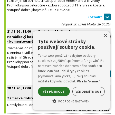
režisér Jiří Strach natočil část pohádek Anděl Páně a Tři životy.
Prohlídky jsou celoročně každou sobotu od 11 h. Sraz u kostela.
Vstupné dobro(libo)volné. Tel. 731692703
(Zapsal: Bc. Lukáš Milota, 26.06.26)
21.11.26
, 11:00
Kostel sv. Mořice, Annín
×
Pohádkový kostel Mouřenec u Annína - známý z Anděla Páně
Tyto webové stránky
- komentované prohídky kostela a kostnice
používají soubory cookie.
Zveme vás do románsko-gotického kostela sv. Mořice na Mouřenci
u Annína. Uvidíte středověké fresky a barokní kostnici. V kostele
Tento web používá nezbytné soubory
režisér Jiří Strach natočil část pohádek Anděl Páně a Tři životy.
cookies k zajištění správného fungování. Po
Prohlídky jsou celoročně každou sobotu od 11 h. Sraz u kostela.
nastavení vašeho dobrovolného souhlasu
Vstupné dobro(libo)volné. Tel. 731692703
bude využívat i další typy cookies
(výkonové, analytické, …). Svůj souhlas
(Zapsal: Bc. Lukáš Milota, 26.06.26)
můžete kdykoliv odvolat.
Více informací
28.11.26
, 12:00
Kolinec, Mlázovy, Číhan a okolí - Zámek
VŠE PŘIJMOUT
VŠE ODMÍTNOUT
Mokrosuky
Zámecké dobrodružství s anděly a čerty
PODROBNÉ NASTAVENÍ
Detaily budou doplněny.
(Zapsal: Adam Jelínek, 15.06.26)
NEZBYTNĚ NUTNÉ SOUBORY