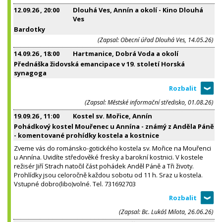
12.09.26
, 20:00
Dlouhá Ves, Annín a okolí - Kino Dlouhá
Ves
Bardotky
(Zapsal: Obecní úřad Dlouhá Ves, 14.05.26)
14.09.26
, 18:00
Hartmanice, Dobrá Voda a okolí
Přednáška židovská emancipace v 19. století Horská
synagoga
(Zapsal: Městské informační středisko, 01.08.26)
19.09.26
, 11:00
Kostel sv. Mořice, Annín
Pohádkový kostel Mouřenec u Annína - známý z Anděla Páně
- komentované prohídky kostela a kostnice
Zveme vás do románsko-gotického kostela sv. Mořice na Mouřenci
u Annína. Uvidíte středověké fresky a barokní kostnici. V kostele
režisér Jiří Strach natočil část pohádek Anděl Páně a Tři životy.
Prohlídky jsou celoročně každou sobotu od 11 h. Sraz u kostela.
Vstupné dobro(libo)volné. Tel. 731692703
(Zapsal: Bc. Lukáš Milota, 26.06.26)