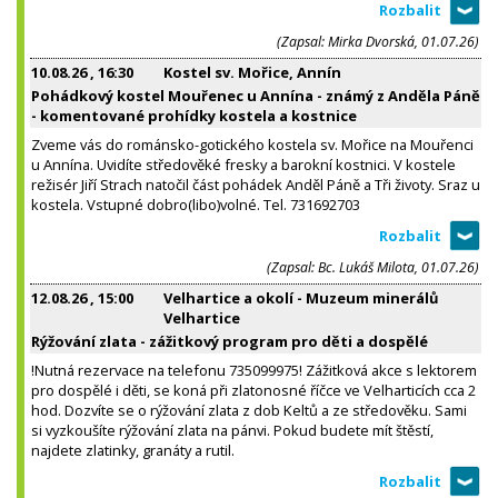
(Zapsal: Mirka Dvorská, 01.07.26)
10.08.26
, 16:30
Kostel sv. Mořice, Annín
Pohádkový kostel Mouřenec u Annína - známý z Anděla Páně
- komentované prohídky kostela a kostnice
Zveme vás do románsko-gotického kostela sv. Mořice na Mouřenci
u Annína. Uvidíte středověké fresky a barokní kostnici. V kostele
režisér Jiří Strach natočil část pohádek Anděl Páně a Tři životy. Sraz u
kostela. Vstupné dobro(libo)volné. Tel. 731692703
(Zapsal: Bc. Lukáš Milota, 01.07.26)
12.08.26
, 15:00
Velhartice a okolí - Muzeum minerálů
Velhartice
Rýžování zlata - zážitkový program pro děti a dospělé
!Nutná rezervace na telefonu 735099975! Zážitková akce s lektorem
pro dospělé i děti, se koná při zlatonosné říčce ve Velharticích cca 2
hod. Dozvíte se o rýžování zlata z dob Keltů a ze středověku. Sami
si vyzkoušíte rýžování zlata na pánvi. Pokud budete mít štěstí,
najdete zlatinky, granáty a rutil.