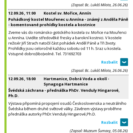
(Zapsal: Bc. Lukáš Milota, 26.06.26)
12.09.26
, 11:00
Kostel sv. Mořice, Annín
Pohádkový kostel Mouřenec u Annína - známý z Anděla Páně
- komentované prohídky kostela a kostnice
Zveme vás do románsko-gotického kostela sv. Mořice na Mouřenci
u Annína. Uvidíte středověké fresky a barokní kostnici. V kostele
režisér Jiří Strach natočil část pohádek Anděl Páně a Tři životy.
Prohlídky jsou celoročně každou sobotu od 11 h. Sraz u kostela.
Vstupné dobro(libo)volné. Tel. 731692703
(Zapsal: Bc. Lukáš Milota, 26.06.26)
12.09.26
, 18:00
Hartmanice, Dobrá Voda a okolí -
Synagoga Hartmanice
Švédská záchrana - přednáška PhDr. Venduly Hingarové,
Ph.D.
Výstava připomíná propojení osudů Československa a neutrálního
Švédska během druhé světové války. Závěrem výstavy proběhne
přednáška autorky PhDr.Venduly Hingarové,Ph.D.
(Zapsal: Muzeum Šumavy, 05.08.26)