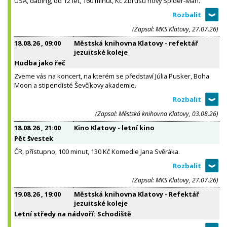
USA, dabing, od 12 let, 160 minut, Kč Zbrusu nový Spider-Man.
(Zapsal: MKS Klatovy, 27.07.26)
18.08.26
, 09:00
Městská knihovna Klatovy - refektář
jezuitské koleje
Hudba jako řeč
Zveme vás na koncert, na kterém se představí Júlia Pusker, Boha
Moon a stipendisté Ševčíkovy akademie.
(Zapsal: Městská knihovna Klatovy, 03.08.26)
18.08.26
, 21:00
Kino Klatovy - letní kino
Pět švestek
ČR, přístupno, 100 minut, 130 Kč Komedie Jana Svěráka.
(Zapsal: MKS Klatovy, 27.07.26)
19.08.26
, 19:00
Městská knihovna Klatovy - Refektář
jezuitské koleje
Letní středy na nádvoří: Schodiště