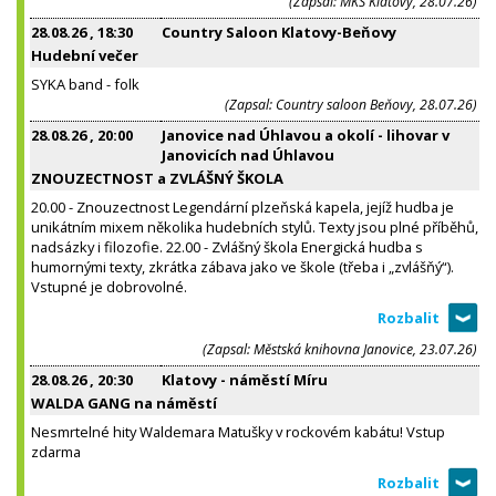
(Zapsal: MKS Klatovy, 28.07.26)
28.08.26
, 18:30
Country Saloon Klatovy-Beňovy
Hudební večer
SYKA band - folk
(Zapsal: Country saloon Beňovy, 28.07.26)
28.08.26
, 20:00
Janovice nad Úhlavou a okolí - lihovar v
Janovicích nad Úhlavou
ZNOUZECTNOST a ZVLÁŠNÝ ŠKOLA
20.00 - Znouzectnost Legendární plzeňská kapela, jejíž hudba je
unikátním mixem několika hudebních stylů. Texty jsou plné příběhů,
nadsázky i filozofie. 22.00 - Zvlášný škola Energická hudba s
humornými texty, zkrátka zábava jako ve škole (třeba i „zvlášňý“).
Vstupné je dobrovolné.
(Zapsal: Městská knihovna Janovice, 23.07.26)
28.08.26
, 20:30
Klatovy - náměstí Míru
WALDA GANG na náměstí
Nesmrtelné hity Waldemara Matušky v rockovém kabátu! Vstup
zdarma