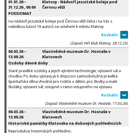
01.01.26
–
Klatovy - Nádvoří jezuitské koleje pod
31.12.26
, 00:00
Černou věží
POESIOMAT
na nádvoří jezuitské koleje pod Černou věží čeká i na Vás s
nabídkou básní 19 autorů se vztahem k městu Klatovy:
(Zapsal: HiFï Klub Klatovy, 28.12.25)
06.03.26
–
Vlastivědné muzeum Dr. Hostaše v
13.09.26
Klatovech
Ozdoby dávné doby
Staré pravěké ozdoby a jejich výrobní technologie; výstavní sál a
chodba. Po dobu výstavy je k dispozici samoobslužná pravěká
šperkařská dílna vhodná pro rodiče s dětmi, pro školky a malé
školáky; výstavní sál; vstupné v rámci vstupného na výstavu.
(Zapsal: Vlastivědné muzeum Dr. Hostaše, 17.03.26)
06.03.26
–
Vlastivědné muzeum Dr. Hostaše v
13.09.26
Klatovech
Historické památky Klatovska na dobových pohlednicích
Reprodukce historických pohlednic.