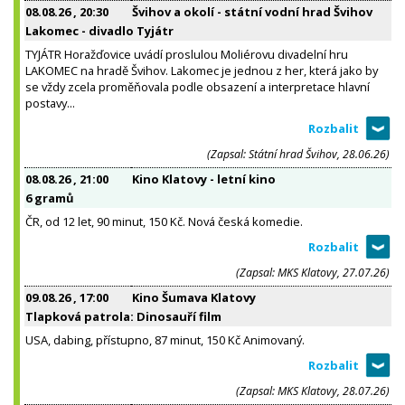
08.08.26
, 20:30
Švihov a okolí - státní vodní hrad Švihov
Lakomec - divadlo Tyjátr
TYJÁTR Horažďovice uvádí proslulou Moliérovu divadelní hru
LAKOMEC na hradě Švihov. Lakomec je jednou z her, která jako by
se vždy zcela proměňovala podle obsazení a interpretace hlavní
postavy...
(Zapsal: Státní hrad Švihov, 28.06.26)
08.08.26
, 21:00
Kino Klatovy - letní kino
6 gramů
ČR, od 12 let, 90 minut, 150 Kč. Nová česká komedie.
(Zapsal: MKS Klatovy, 27.07.26)
09.08.26
, 17:00
Kino Šumava Klatovy
Tlapková patrola: Dinosauří film
USA, dabing, přístupno, 87 minut, 150 Kč Animovaný.
(Zapsal: MKS Klatovy, 28.07.26)