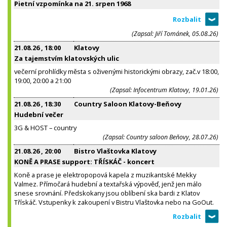
Pietní vzpomínka na 21. srpen 1968
(Zapsal: Jiří Tománek, 05.08.26)
21.08.26
, 18:00
Klatovy
Za tajemstvím klatovských ulic
večerní prohlídky města s oživenými historickými obrazy, zač.v 18:00,
19:00, 20:00 a 21:00
(Zapsal: Infocentrum Klatovy, 19.01.26)
21.08.26
, 18:30
Country Saloon Klatovy-Beňovy
Hudební večer
3G & HOST – country
(Zapsal: Country saloon Beňovy, 28.07.26)
21.08.26
, 20:00
Bistro Vlaštovka Klatovy
KONĚ A PRASE support: TŘÍSKÁČ - koncert
Koně a prase je elektropopová kapela z muzikantské Mekky
Valmez. Přímočará hudební a textařská výpověď, jenž jen málo
snese srovnání. Předskokany jsou oblíbení ska bardi z Klatov
Třískáč. Vstupenky k zakoupení v Bistru Vlaštovka nebo na GoOut.