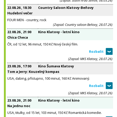
(Zapsal: Státní hrad Švihov, 08.05.26)
22.08.26
, 18:30
Country Saloon Klatovy-Beňovy
Hudební večer
FOUR MEN - country, rock
(Zapsal: Country saloon Beňovy, 28.07.26)
22.08.26
, 21:00
Kino Klatovy - letní kino
Chica Checa
ČR, od 12 let, 96 minut, 150 Kč Nový český film.
(Zapsal: MKS Klatovy, 28.07.26)
23.08.26
, 17:00
Kino Šumava Klatovy
Tom a Jerry: Kouzelný kompas
USA, dabing, přístupno, 100 minut, 160 Kč Animovaný.
(Zapsal: MKS Klatovy, 28.07.26)
23.08.26
, 21:00
Kino Klatovy - letní kino
Na jednu noc
USA, titulky, od 15 let, 103 minut, 150 Kč Romantická komedie.