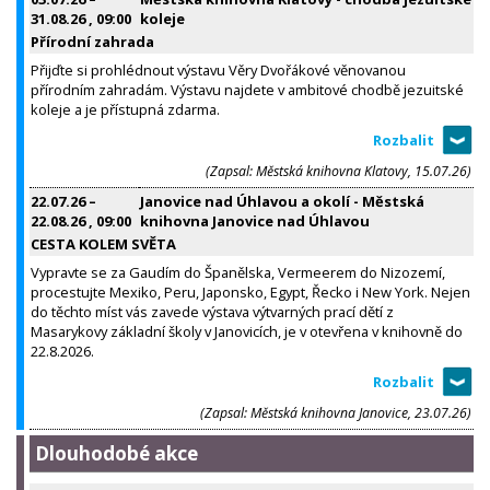
31.08.26
, 09:00
koleje
Přírodní zahrada
Přijďte si prohlédnout výstavu Věry Dvořákové věnovanou
přírodním zahradám. Výstavu najdete v ambitové chodbě jezuitské
koleje a je přístupná zdarma.
(Zapsal: Městská knihovna Klatovy, 15.07.26)
22.07.26
–
Janovice nad Úhlavou a okolí - Městská
22.08.26
, 09:00
knihovna Janovice nad Úhlavou
CESTA KOLEM SVĚTA
Vypravte se za Gaudím do Španělska, Vermeerem do Nizozemí,
procestujte Mexiko, Peru, Japonsko, Egypt, Řecko i New York. Nejen
do těchto míst vás zavede výstava výtvarných prací dětí z
Masarykovy základní školy v Janovicích, je v otevřena v knihovně do
22.8.2026.
(Zapsal: Městská knihovna Janovice, 23.07.26)
Dlouhodobé akce