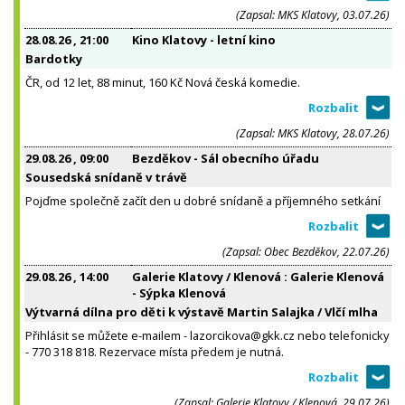
(Zapsal: MKS Klatovy, 03.07.26)
28.08.26
, 21:00
Kino Klatovy - letní kino
Bardotky
ČR, od 12 let, 88 minut, 160 Kč Nová česká komedie.
(Zapsal: MKS Klatovy, 28.07.26)
29.08.26
, 09:00
Bezděkov - Sál obecního úřadu
Sousedská snídaně v trávě
Pojďme společně začít den u dobré snídaně a příjemného setkání
(Zapsal: Obec Bezděkov, 22.07.26)
29.08.26
, 14:00
Galerie Klatovy / Klenová : Galerie Klenová
- Sýpka Klenová
Výtvarná dílna pro děti k výstavě Martin Salajka / Vlčí mlha
Přihlásit se můžete e-mailem - lazorcikova@gkk.cz nebo telefonicky
- 770 318 818. Rezervace místa předem je nutná.
(Zapsal: Galerie Klatovy / Klenová, 29.07.26)