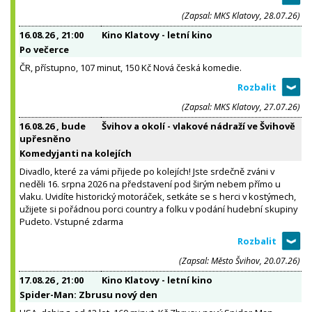
(Zapsal: MKS Klatovy, 28.07.26)
16.08.26
, 21:00
Kino Klatovy - letní kino
Po večerce
ČR, přístupno, 107 minut, 150 Kč Nová česká komedie.
(Zapsal: MKS Klatovy, 27.07.26)
16.08.26
, bude
Švihov a okolí - vlakové nádraží ve Švihově
upřesněno
Komedyjanti na kolejích
Divadlo, které za vámi přijede po kolejích! Jste srdečně zváni v
neděli 16. srpna 2026 na představení pod širým nebem přímo u
vlaku. Uvidíte historický motoráček, setkáte se s herci v kostýmech,
užijete si pořádnou porci country a folku v podání hudební skupiny
Pudeto. Vstupné zdarma
(Zapsal: Město Švihov, 20.07.26)
17.08.26
, 21:00
Kino Klatovy - letní kino
Spider-Man: Zbrusu nový den