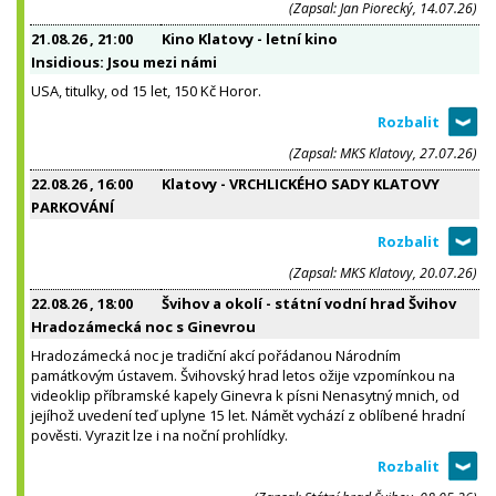
(Zapsal: Jan Piorecký, 14.07.26)
21.08.26
, 21:00
Kino Klatovy - letní kino
Insidious: Jsou mezi námi
USA, titulky, od 15 let, 150 Kč Horor.
(Zapsal: MKS Klatovy, 27.07.26)
22.08.26
, 16:00
Klatovy - VRCHLICKÉHO SADY KLATOVY
PARKOVÁNÍ
(Zapsal: MKS Klatovy, 20.07.26)
22.08.26
, 18:00
Švihov a okolí - státní vodní hrad Švihov
Hradozámecká noc s Ginevrou
Hradozámecká noc je tradiční akcí pořádanou Národním
památkovým ústavem. Švihovský hrad letos ožije vzpomínkou na
videoklip příbramské kapely Ginevra k písni Nenasytný mnich, od
jejíhož uvedení teď uplyne 15 let. Námět vychází z oblíbené hradní
pověsti. Vyrazit lze i na noční prohlídky.