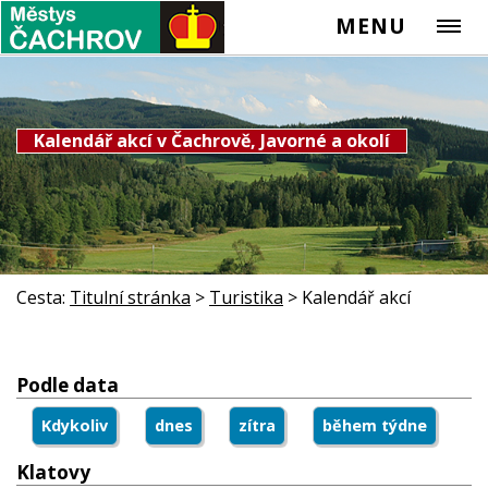
MENU
Kalendář akcí v Čachrově, Javorné a okolí
Cesta:
Titulní stránka
>
Turistika
>
Kalendář akcí
Podle data
Kdykoliv
dnes
zítra
během týdne
Klatovy