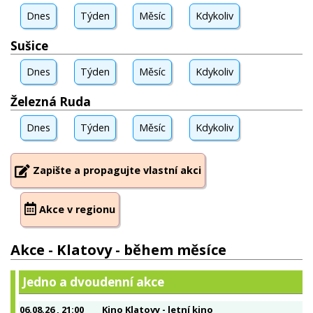
Dnes
Týden
Měsíc
Kdykoliv
Sušice
Dnes
Týden
Měsíc
Kdykoliv
Železná Ruda
Dnes
Týden
Měsíc
Kdykoliv
Zapište a propagujte vlastní akci
Akce v regionu
Akce - Klatovy - během měsíce
Jedno a dvoudenní akce
06.08.26
, 21:00
Kino Klatovy - letní kino