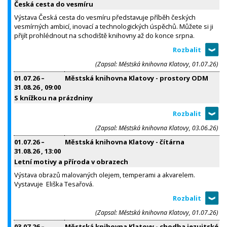
Česká cesta do vesmíru
Výstava Česká cesta do vesmíru představuje příběh českých
vesmírných ambicí, inovací a technologických úspěchů. Můžete si ji
přijít prohlédnout na schodiště knihovny až do konce srpna.
(Zapsal: Městská knihovna Klatovy, 01.07.26)
01.07.26
–
Městská knihovna Klatovy - prostory ODM
31.08.26
, 09:00
S knížkou na prázdniny
(Zapsal: Městská knihovna Klatovy, 03.06.26)
01.07.26
–
Městská knihovna Klatovy - čítárna
31.08.26
, 13:00
Letní motivy a příroda v obrazech
Výstava obrazů malovaných olejem, temperami a akvarelem.
Vystavuje Eliška Tesařová.
(Zapsal: Městská knihovna Klatovy, 01.07.26)
03.07.26
–
Městská knihovna Klatovy - chodba jezuitské