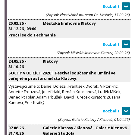
(Zapsal: Vlastivědné muzeum Dr. Hostaše, 17.03.26)
20.03.26
–
Městská knihovna Klatovy
31.12.26
, 09:00
Pročti se do Techmanie
(Zapsal: Městská knihovna Klatovy, 20.03.26)
24.05.26
–
Klatovy
31.10.26
SOCHY V ULICÍCH 2026 | Festival současného umění ve
veřejném prostoru města Klatovy.
Vystavující umělci: Daniel Doležal, František Dvořák, Viktor Frič,
Annette Frouzová, Josef Hakl, Renáta Kocmanová, Luděk Míšek,
Benedikt Tolar, Adam Trbušek, David Tureček kurátoři: Zuzana
Kantová, Petr Krátký
(Zapsal: Galerie Klatovy / Klenová, 01.04.26)
07.06.26
–
Galerie Klatovy / Klenová : Galerie Klenová -
31.10.26
Galerie Stodola