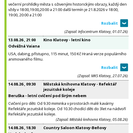
večerní prohlídky města s oživenými historickými obrazy, každý den
vždy v 18:00,19:00,20:00 a 21:00 další termín je 21.8.2026 v 18:00,
19:00, 20:00 a 21:00
(Zapsal: Infocentrum Klatovy, 01.07.26)
13.08.26
, 21:00
Kino Klatovy - letní kino
Odvážná Vaiana
USA, dabing, přístupno, 115 minut, 150 Kč Hraná verze populárního
animovaného filmu.
(Zapsal: MKS Klatovy, 27.07.26)
14.08.26
, 09:30
Městská knihovna Klatovy - Refektář
jezuitské koleje
Beruška - letní cvičení pod širým nebem
Cvičení pro děti: Od 9.30 miminka v prostorách malé kavárny
Refektáře jezuitské koleje. Od 10.30 chodící děti do 3let na nádvoří
Refektáře jezuitské koleje.
(Zapsal: Městská knihovna Klatovy, 05.08.26)
14.08.26
, 18:30
Country Saloon Klatovy-Beňovy