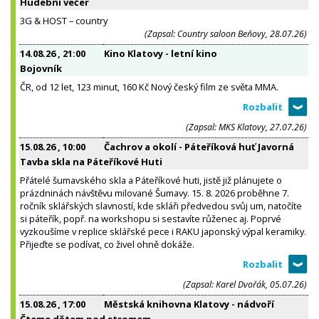
Hudební večer
3G & HOST – country
(Zapsal: Country saloon Beňovy, 28.07.26)
14.08.26
, 21:00
Kino Klatovy - letní kino
Bojovník
ČR, od 12 let, 123 minut, 160 Kč Nový český film ze světa MMA.
(Zapsal: MKS Klatovy, 27.07.26)
15.08.26
, 10:00
Čachrov a okolí - Páteříková huť Javorná
Tavba skla na Páteříkové Huti
Přátelé šumavského skla a Páteříkové huti, jistě již plánujete o
prázdninách návštěvu milované Šumavy. 15. 8. 2026 proběhne 7.
ročník sklářských slavností, kde skláři předvedou svůj um, natočíte
si páteřík, popř. na workshopu si sestavíte růženec aj. Poprvé
vyzkoušíme v replice sklářské pece i RAKU japonský výpal keramiky.
Přijeďte se podívat, co živel ohně dokáže.
(Zapsal: Karel Dvořák, 05.07.26)
15.08.26
, 17:00
Městská knihovna Klatovy - nádvoří
Čteme dětem pod stromem