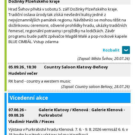
Dožínky Plzeňského kraje
Hrad Švihov přivítá v sobotu 5. září Dožínky Plzeňského kraje.
Tradiční oslava úrody tak získá nevšední kulisy jedné z
nejvýznamnějších památek regionu. Návštěvníci se mohou těšit na
dožínkovou ceremonii, oživené prohlídky hradu, ukázky tradičních
řemesel, regionální potraviny i projížďky na lodičkách. Závěr
programu bude patřit zpěvačce Magdě Malé a pop-rockové kapele
BLUE CIMBÁL. Vstup zdarma
(Zapsal: Město Švihov, 20.07.26)
05.09.26
, 18:30
Country Saloon Klatovy-Beňovy
Hudební večer
RK band - country a western music
(Zapsal: Country saloon Beňovy, 28.07.26)
Vícedenní akce
07.06.26
–
Galerie Klatovy / Klenová : Galerie Klenová -
09.08.26
Purkrabství
Vladimír Havlík / Pieces
Výstava v Purkrabství hradu Klenová. 7. 6. - 9. 8. 2026 vernisáž 6. 6. v
15 hodin kurátorka výstavy: Jolana Havelková