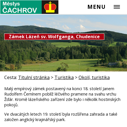
MENU
Zámek Lázeň sv. Wolfganga, Chudenice
Cesta:
Titulní stránka
>
Turistika
>
Okolí, turistika
Malý empírový zámek postavený na konci 18. století Janem
Rudolfem Černínem poblíž léčivého pramene na svahu vrchu
Žďár. Kromě lázeňského zařízení zde bylo i několik hostinských
pokojů.
Ve dvacátých letech 19. století byla rozšířena zahrada a také
založen anglický krajinářský park.