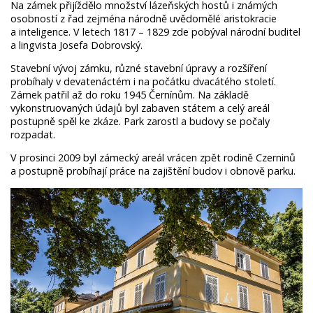
Na zámek přijíždělo množství lázeňských hostů i známých
osobností z řad zejména národně uvědomělé aristokracie
a inteligence. V letech 1817 – 1829 zde pobýval národní buditel
a lingvista Josefa Dobrovský.
Stavební vývoj zámku, různé stavební úpravy a rozšíření
probíhaly v devatenáctém i na počátku dvacátého století.
Zámek patřil až do roku 1945 Černínům. Na základě
vykonstruovaných údajů byl zabaven státem a celý areál
postupně spěl ke zkáze. Park zarostl a budovy se počaly
rozpadat.
V prosinci 2009 byl zámecký areál vrácen zpět rodině Czerninů
a postupně probíhají práce na zajištění budov i obnově parku.