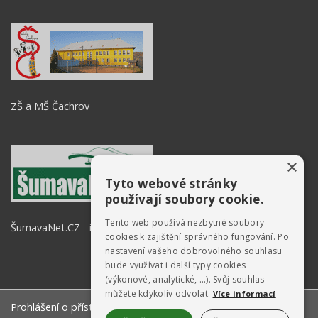
ZŠ a MŠ Čachrov
×
Tyto webové stránky
používají soubory cookie.
Tento web používá nezbytné soubory
ŠumavaNet.CZ - informace o regionu
cookies k zajištění správného fungování. Po
nastavení vašeho dobrovolného souhlasu
bude využívat i další typy cookies
(výkonové, analytické, …). Svůj souhlas
můžete kdykoliv odvolat.
Více informací
Prohlášení o přístupnosti
O stránkách