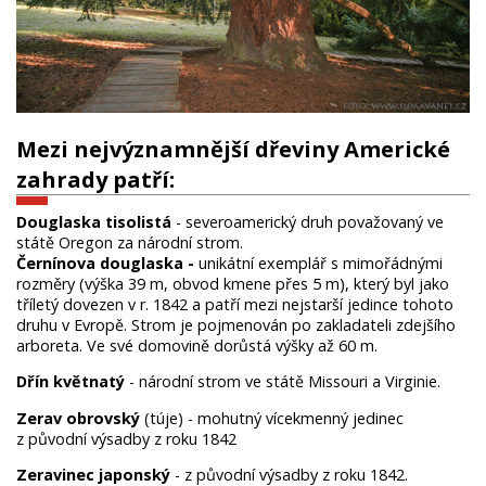
Mezi nejvýznamnější dřeviny Americké
zahrady patří:
Douglaska tisolistá
- severoamerický druh považovaný ve
státě Oregon za národní strom.
Černínova douglaska -
unikátní exemplář s mimořádnými
rozměry (výška 39 m, obvod kmene přes 5 m), který byl jako
tříletý dovezen v r. 1842 a patří mezi nejstarší jedince tohoto
druhu v Evropě. Strom je pojmenován po zakladateli zdejšího
arboreta. Ve své domovině dorůstá výšky až 60 m.
Dřín květnatý
- národní strom ve státě Missouri a Virginie.
Zerav obrovský
(túje) - mohutný vícekmenný jedinec
z původní výsadby z roku 1842
Zeravinec japonský
- z původní výsadby z roku 1842.