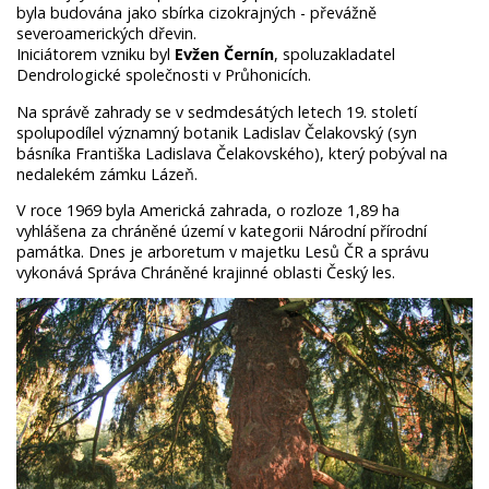
byla budována jako sbírka cizokrajných - převážně
severoamerických dřevin.
Iniciátorem vzniku byl
Evžen Černín
, spoluzakladatel
Dendrologické společnosti v Průhonicích.
Na správě zahrady se v sedmdesátých letech 19. století
spolupodílel významný botanik Ladislav Čelakovský (syn
básníka Františka Ladislava Čelakovského), který pobýval na
nedalekém zámku Lázeň.
V roce 1969 byla Americká zahrada, o rozloze 1,89 ha
vyhlášena za chráněné území v kategorii Národní přírodní
památka. Dnes je arboretum v majetku Lesů ČR a správu
vykonává Správa Chráněné krajinné oblasti Český les.