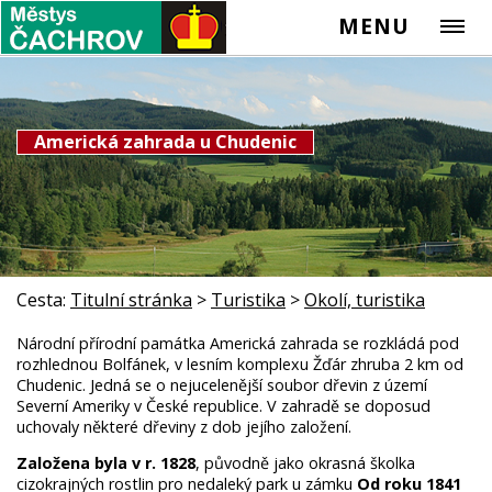
MENU
Americká zahrada u Chudenic
Cesta:
Titulní stránka
>
Turistika
>
Okolí, turistika
Národní přírodní památka Americká zahrada se rozkládá pod
rozhlednou Bolfánek, v lesním komplexu Žďár zhruba 2 km od
Chudenic. Jedná se o nejucelenější soubor dřevin z území
Severní Ameriky v České republice. V zahradě se doposud
uchovaly některé dřeviny z dob jejího založení.
Založena byla v r. 1828
, původně jako okrasná školka
cizokrajných rostlin pro nedaleký park u zámku
Od roku 1841