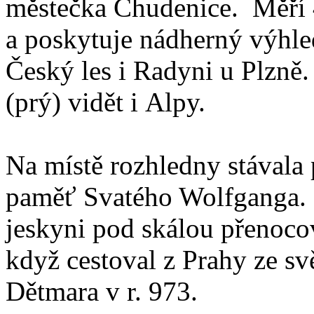
městečka Chudenice. Měří
a poskytuje nádherný výhle
Český les i Radyni u Plzně.
(prý) vidět i Alpy.
Na místě rozhledny stávala
paměť Svatého Wolfganga. P
jeskyni pod skálou přenoco
když cestoval z Prahy ze s
Dětmara v r. 973.