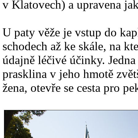
v Klatovech) a upravena ja
U paty věže je vstup do kap
schodech až ke skále, na k
údajně léčivé účinky. Jedna 
prasklina v jeho hmotě zvětš
žena, otevře se cesta pro pek