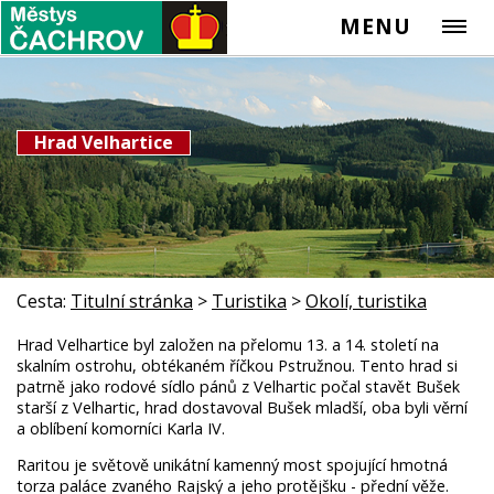
MENU
Hrad Velhartice
Cesta:
Titulní stránka
>
Turistika
>
Okolí, turistika
Hrad Velhartice byl založen na přelomu 13. a 14. století na
skalním ostrohu, obtékaném říčkou Pstružnou. Tento hrad si
patrně jako rodové sídlo pánů z Velhartic počal stavět Bušek
starší z Velhartic, hrad dostavoval Bušek mladší, oba byli věrní
a oblíbení komorníci Karla IV.
Raritou je světově unikátní kamenný most spojující hmotná
torza paláce zvaného Rajský a jeho protějšku - přední věže.