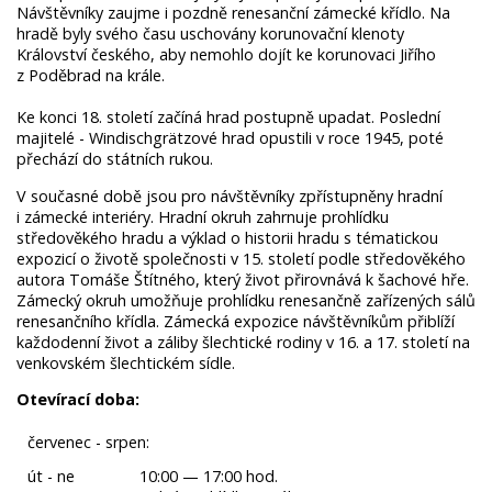
Návštěvníky zaujme i pozdně renesanční zámecké křídlo. Na
hradě byly svého času uschovány korunovační klenoty
Království českého, aby nemohlo dojít ke korunovaci Jiřího
z Poděbrad na krále.
Ke konci 18. století začíná hrad postupně upadat. Poslední
majitelé - Windischgrätzové hrad opustili v roce 1945, poté
přechází do státních rukou.
V současné době jsou pro návštěvníky zpřístupněny hradní
i zámecké interiéry. Hradní okruh zahrnuje prohlídku
středověkého hradu a výklad o historii hradu s tématickou
expozicí o životě společnosti v 15. století podle středověkého
autora Tomáše Štítného, který život přirovnává k šachové hře.
Zámecký okruh umožňuje prohlídku renesančně zařízených sálů
renesančního křídla. Zámecká expozice návštěvníkům přiblíží
každodenní život a záliby šlechtické rodiny v 16. a 17. století na
venkovském šlechtickém sídle.
Otevírací doba:
červenec - srpen:
út - ne
10:00 — 17:00 hod.