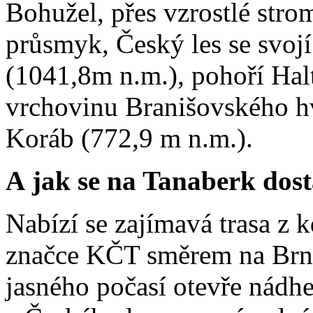
Bohužel, přes vzrostlé str
průsmyk, Český les se svoj
(1041,8m n.m.), pohoří Halt
vrchovinu Branišovského h
Koráb (772,9 m n.m.).
A jak se na Tanaberk dos
Nabízí se zajímavá trasa z 
značce KČT směrem na Brní
jasného počasí otevře nád