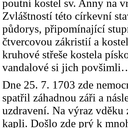
poutní kostel sv. Anny na 
Zvláštností této církevní sta
půdorys, připomínající stup
čtvercovou zákristií a koste
kruhové střeše kostela písk
vandalové si jich povšimli
Dne 25. 7. 1703 zde nemocn
spatřil záhadnou záři a nás
uzdravení. Na výraz vděku 
kapli. Došlo zde prý k mno