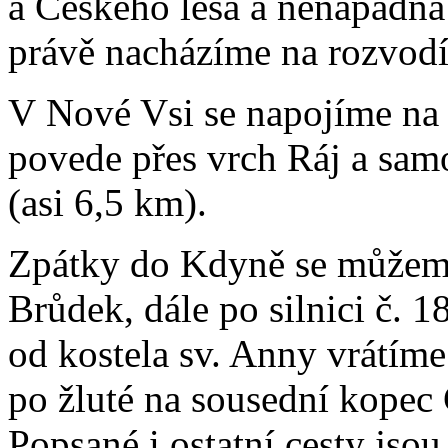
a Českého lesa a nenápadná 
právě nacházíme na rozvodí
V Nové Vsi se napojíme na 
povede přes vrch Ráj a sam
(asi 6,5 km).
Zpátky do Kdyně se můžeme
Brůdek, dále po silnici č. 
od kostela sv. Anny vrátíme
po žluté na sousední kopec
Popsané i ostatní cesty jso