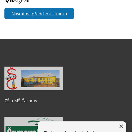
Navigovat
Návrat na předchozí stránku
ZŠ a MŠ Čachrov
×