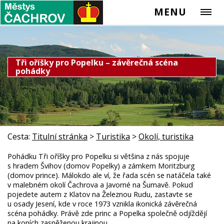
MENU
Tři oříšky pro Popelku – závěrečná scéna
pohádky
Cesta:
Titulní stránka
>
Turistika
>
Okolí, turistika
Pohádku Tři oříšky pro Popelku si většina z nás spojuje
s hradem Švihov (domov Popelky) a zámkem Moritzburg
(domov prince). Málokdo ale ví, že řada scén se natáčela také
v malebném okolí Čachrova a Javorné na Šumavě. Pokud
pojedete autem z Klatov na Železnou Rudu, zastavte se
u osady Jesení, kde v roce 1973 vznikla ikonická závěrečná
scéna pohádky. Právě zde princ a Popelka společně odjíždějí
na koních zasněženou krajinou.