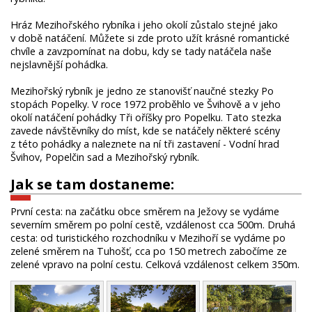
Hráz Mezihořského rybníka i jeho okolí zůstalo stejné jako
v době natáčení. Můžete si zde proto užít krásné romantické
chvíle a zavzpomínat na dobu, kdy se tady natáčela naše
nejslavnější pohádka.
Mezihořský rybník je jedno ze stanovišť naučné stezky Po
stopách Popelky. V roce 1972 proběhlo ve Švihově a v jeho
okolí natáčení pohádky Tři oříšky pro Popelku. Tato stezka
zavede návštěvníky do míst, kde se natáčely některé scény
z této pohádky a naleznete na ní tři zastavení - Vodní hrad
Švihov, Popelčin sad a Mezihořský rybník.
Jak se tam dostaneme:
První cesta: na začátku obce směrem na Ježovy se vydáme
severním směrem po polní cestě, vzdálenost cca 500m. Druhá
cesta: od turistického rozchodníku v Mezihoří se vydáme po
zelené směrem na Tuhošť, cca po 150 metrech zabočíme ze
zelené vpravo na polní cestu. Celková vzdálenost celkem 350m.