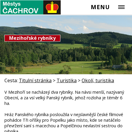
MENU
Mezihořské rybníky
Cesta:
Titulní stránka
>
Turistika
>
Okolí, turistika
V Mezihoří se nacházejí dva rybníky. Na návsi menší, nazývaný
Obecní, a za vsí velký Panský rybník, jehož rozloha je téměr 6
ha.
Hráz Panského rybníka posloužila v nejslavnější české filmové
pohádce Tři oříšky pro Popelku jako místo, kde se natáčelo
převržení saní s macechou a Popelčinou nevlastní sestrou do
rybníka.