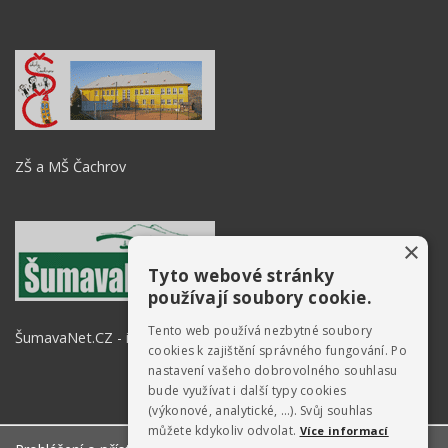
ZŠ a MŠ Čachrov
×
Tyto webové stránky
používají soubory cookie.
Tento web používá nezbytné soubory
ŠumavaNet.CZ - informace o regionu
cookies k zajištění správného fungování. Po
nastavení vašeho dobrovolného souhlasu
bude využívat i další typy cookies
(výkonové, analytické, …). Svůj souhlas
můžete kdykoliv odvolat.
Více informací