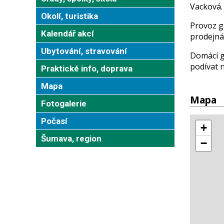
Vacková
Okolí, turistika
Provoz ga
Kalendář akcí
prodejná 
Ubytování, stravování
Domácí g
podívat 
Praktické info, doprava
Mapa
Mapa
Fotogalerie
Počasí
Šumava, region