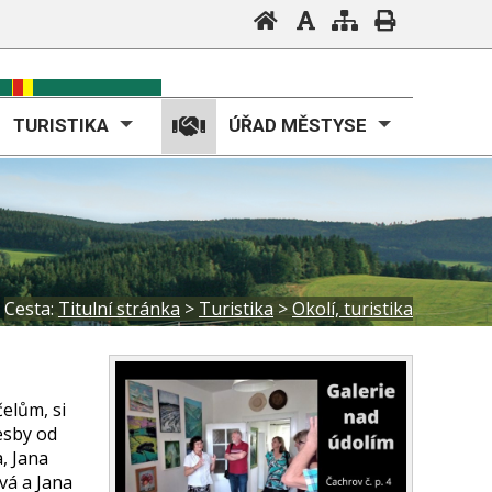
TURISTIKA
ÚŘAD MĚSTYSE
Cesta:
Titulní stránka
>
Turistika
>
Okolí, turistika
elům, si
esby od
, Jana
vá a Jana