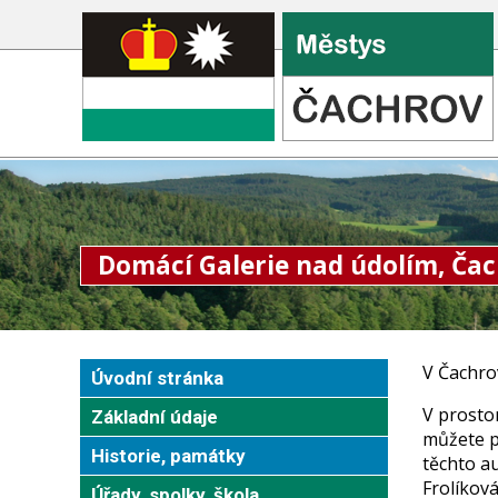
Domácí Galerie nad údolím, Ča
V Čachrov
Úvodní stránka
V prosto
Základní údaje
můžete p
Historie, památky
těchto au
Frolíkov
Úřady, spolky, škola