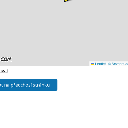
ovat
t na předchozí stránku