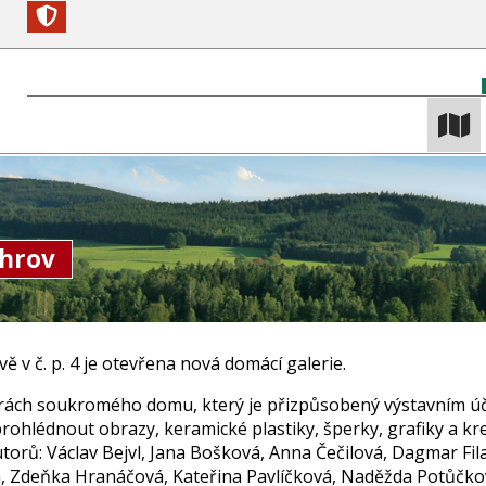
chrov
ě v č. p. 4 je otevřena nová domácí galerie.
rách soukromého domu, který je přizpůsobený výstavním úč
rohlédnout obrazy, keramické plastiky, šperky, grafiky a kr
torů: Václav Bejvl, Jana Bošková, Anna Čečilová, Dagmar Fila
á, Zdeňka Hranáčová, Kateřina Pavlíčková, Naděžda Potůčko