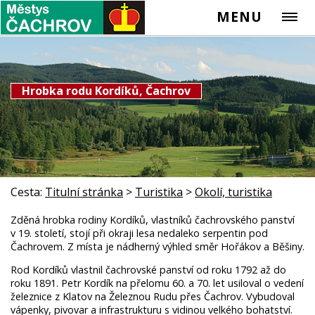
MENU
Hrobka rodu Kordíků, Čachrov
Cesta:
Titulní stránka
>
Turistika
>
Okolí, turistika
Zděná hrobka rodiny Kordíků, vlastníků čachrovského panství
v 19. století, stojí při okraji lesa nedaleko serpentin pod
Čachrovem. Z místa je nádherný výhled směr Hořákov a Běšiny.
Rod Kordíků vlastnil čachrovské panství od roku 1792 až do
roku 1891. Petr Kordík na přelomu 60. a 70. let usiloval o vedení
železnice z Klatov na Železnou Rudu přes Čachrov. Vybudoval
vápenky, pivovar a infrastrukturu s vidinou velkého bohatství.