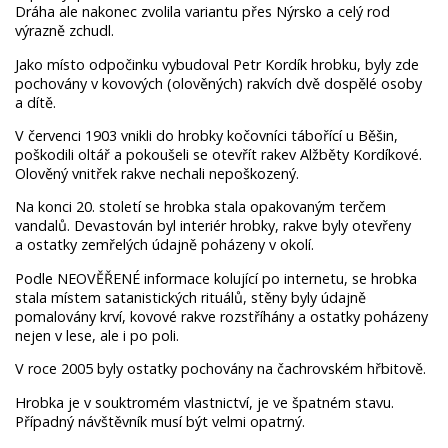
Dráha ale nakonec zvolila variantu přes Nýrsko a celý rod
výrazně zchudl.
Jako místo odpočinku vybudoval Petr Kordík hrobku, byly zde
pochovány v kovových (olověných) rakvích dvě dospělé osoby
a dítě.
V červenci 1903 vnikli do hrobky kočovníci tábořící u Běšin,
poškodili oltář a pokoušeli se otevřít rakev Alžběty Kordíkové.
Olověný vnitřek rakve nechali nepoškozený.
Na konci 20. století se hrobka stala opakovaným terčem
vandalů. Devastován byl interiér hrobky, rakve byly otevřeny
a ostatky zemřelých údajně poházeny v okolí.
Podle NEOVĚŘENÉ informace kolující po internetu, se hrobka
stala místem satanistických rituálů, stěny byly údajně
pomalovány krví, kovové rakve rozstříhány a ostatky poházeny
nejen v lese, ale i po poli.
V roce 2005 byly ostatky pochovány na čachrovském hřbitově.
Hrobka je v souktromém vlastnictví, je ve špatném stavu.
Případný návštěvník musí být velmi opatrný.