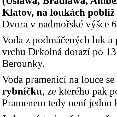
(Uslawa, Bradlawa, Ambe
Klatov, na loukách poblíž
Dvora v nadmořské výšce 6
Voda z podmáčených luk a 
vrchu Drkolná dorazí po 136
Berounky.
Voda pramenící na louce s
rybníčku
, ze kterého pak 
Pramenem tedy není jedno ko