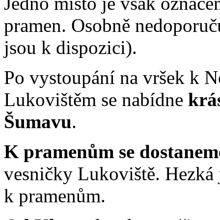
Jedno místo je však označ
pramen. Osobně nedoporuču
jsou k dispozici).
Po vystoupání na vršek k 
Lukovištěm se nabídne
krá
Šumavu
.
K pramenům se dostane
vesničky Lukoviště. Hezká j
k pramenům.