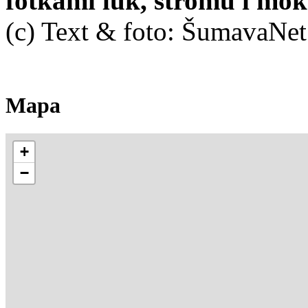
fotkami luk, stromů i mok
(c) Text & foto: ŠumavaNe
Mapa