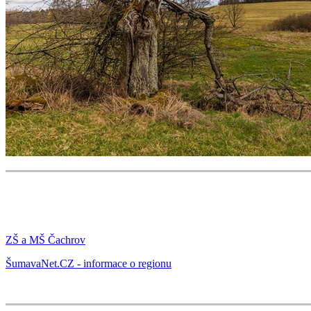
ZŠ a MŠ Čachrov
ŠumavaNet.CZ - informace o regionu