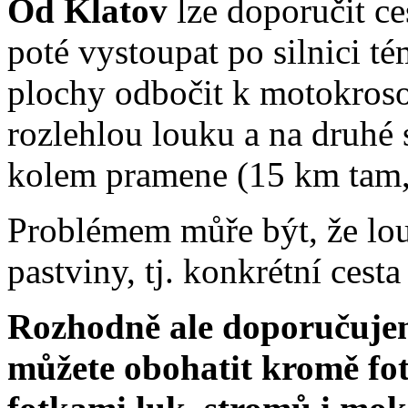
Od Klatov
lze doporučit c
poté vystoupat po silnici té
plochy odbočit k motokroso
rozlehlou louku a na druhé
kolem pramene (15 km tam,
Problémem můře být, že lou
pastviny, tj. konkrétní cest
Rozhodně ale doporučujem
můžete obohatit kromě fo