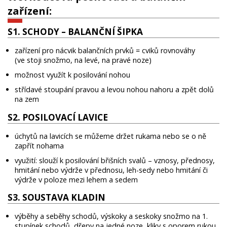
zařízení:
S1. SCHODY – BALANČNÍ ŠIPKA
zařízení pro nácvik balančních prvků = cviků rovnováhy
(ve stoji snožmo, na levé, na pravé noze)
možnost využít k posilování nohou
střídavé stoupání pravou a levou nohou nahoru a zpět dolů
na zem
S2. POSILOVACÍ LAVICE
úchytů na lavicích se můžeme držet rukama nebo se o ně
zapřít nohama
využití: slouží k posilování břišních svalů – vznosy, přednosy,
hmitání nebo výdrže v přednosu, leh-sedy nebo hmitání či
výdrže v poloze mezi lehem a sedem
S3. SOUSTAVA KLADIN
výběhy a seběhy schodů, výskoky a seskoky snožmo na 1.
stupínek schodů, dřepy na jedné noze, kliky s oporem rukou