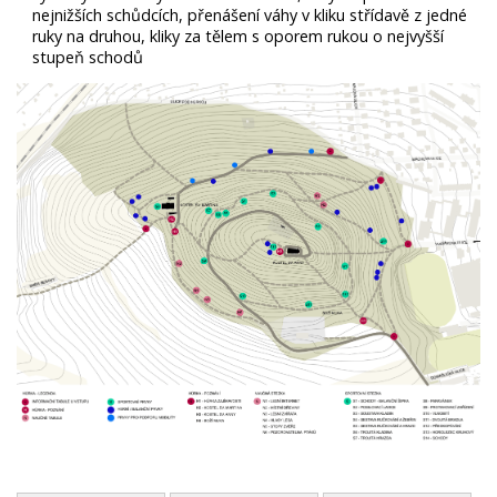
nejnižších schůdcích, přenášení váhy v kliku střídavě z jedné
ruky na druhou, kliky za tělem s oporem rukou o nejvyšší
stupeň schodů