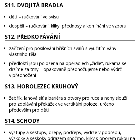
S11. DVOJITÁ BRADLA
děti – ručkování ve svisu
dospělí – ručkování, kliky, přednosy a komíhání ve vzporu
S12. PŘEDKOPÁVÁNÍ
zařízení pro posilování břišních svalů s využitím váhy
vlastního těla
předloktí jsou položena na opěradlech „židle“, rukama se
držíme za trny – opakovaně přednožujeme nebo výdrž
v přednožení
S13. HOROLEZEC KRUHOVÝ
žebřík, lanová síť a bariéra s otvory pro ruce a nohy slouží
pro zdolávání překážek ve vertikální poloze, určeno
především pro děti
S14. SCHODY
výstupy a sestupy, dřepy, podřepy, výdrže v podřepu,
výskoky a seskoky odrazem snožmo, kliky s oporem rukou na