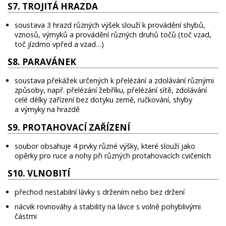
S7. TROJITÁ HRAZDA
soustava 3 hrazd různých výšek slouží k provádění shybů,
vznosů, výmyků a provádění různých druhů točů (toč vzad,
toč jízdmo vpřed a vzad…)
S8. PARAVÁNEK
soustava překážek určených k přelézání a zdolávání různými
způsoby, např. přelézání žebříku, přelézání sítě, zdolávání
celé délky zařízení bez dotyku země, ručkování, shyby
a výmyky na hrazdě
S9. PROTAHOVACÍ ZAŘÍZENÍ
soubor obsahuje 4 prvky různé výšky, které slouží jako
opěrky pro ruce a nohy při různých protahovacích cvičeních
S10. VLNOBITÍ
přechod nestabilní lávky s držením nebo bez držení
nácvik rovnováhy a stability na lávce s volně pohyblivými
částmi