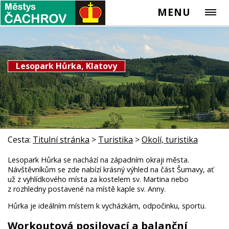
MENU
Lesopark Hůrka, Klatovy
Cesta:
Titulní stránka
>
Turistika
>
Okolí, turistika
Lesopark Hůrka se nachází na západním okraji města.
Návštěvníkům se zde nabízí krásný výhled na část Šumavy, ať
už z vyhlídkového místa za kostelem sv. Martina nebo
z rozhledny postavené na místě kaple sv. Anny.
Hůrka je ideálním místem k vycházkám, odpočinku, sportu.
Workoutová posilovací a balanční