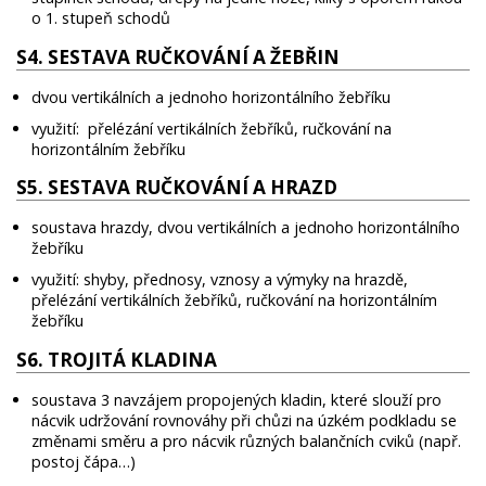
o 1. stupeň schodů
S4. SESTAVA RUČKOVÁNÍ A ŽEBŘIN
dvou vertikálních a jednoho horizontálního žebříku
využití: přelézání vertikálních žebříků, ručkování na
horizontálním žebříku
S5. SESTAVA RUČKOVÁNÍ A HRAZD
soustava hrazdy, dvou vertikálních a jednoho horizontálního
žebříku
využití: shyby, přednosy, vznosy a výmyky na hrazdě,
přelézání vertikálních žebříků, ručkování na horizontálním
žebříku
S6. TROJITÁ KLADINA
soustava 3 navzájem propojených kladin, které slouží pro
nácvik udržování rovnováhy při chůzi na úzkém podkladu se
změnami směru a pro nácvik různých balančních cviků (např.
postoj čápa…)