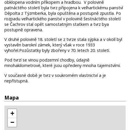
obklopena vodním příkopem a hradbou. V polovině
patnáctého století byla tvrz připojena k velhartickému panství
Děpolta z Týzmberka, byla opuštěna a postupně zpustla. Po
rozpadu velhartického panství v polovině šestnáctého století
se Čachrov stal opět samostatným statkem a tvrz bya
postupně opravena.
V druhé polovině 18. století se z tvrze stala sýpka a v okolí byl
vystavěn barokní zámek, který však v roce 1933
vyhořel.Pozůstatky byly zbořeny v 70. letech 20. století.
Pod tvrzí se vinou podzemní chodby, údajně
mnohakilometrové, které jsou opředeny mnoha tajemstvími.
V současné době je tvrz v soukromém vlastnictví a je
nepřístupná.
Mapa