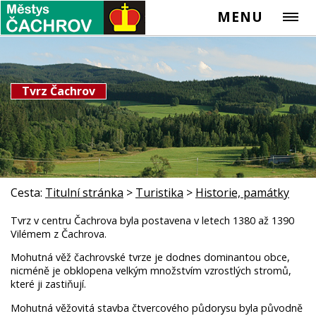
MENU
Tvrz Čachrov
Cesta:
Titulní stránka
>
Turistika
>
Historie, památky
Tvrz v centru Čachrova byla postavena v letech 1380 až 1390
Vilémem z Čachrova.
Mohutná věž čachrovské tvrze je dodnes dominantou obce,
nicméně je obklopena velkým množstvím vzrostlých stromů,
které ji zastiňují.
Mohutná věžovitá stavba čtvercového půdorysu byla původně