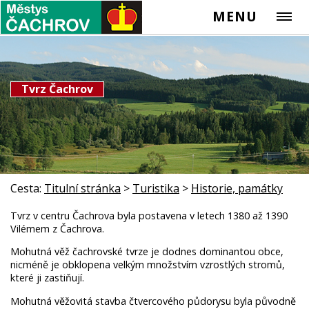
MENU
Tvrz Čachrov
Cesta:
Titulní stránka
>
Turistika
>
Historie, památky
Tvrz v centru Čachrova byla postavena v letech 1380 až 1390
Vilémem z Čachrova.
Mohutná věž čachrovské tvrze je dodnes dominantou obce,
nicméně je obklopena velkým množstvím vzrostlých stromů,
které ji zastiňují.
Mohutná věžovitá stavba čtvercového půdorysu byla původně