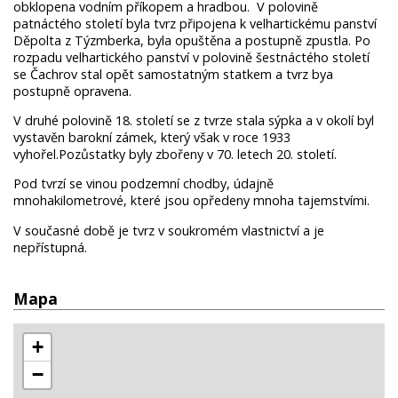
obklopena vodním příkopem a hradbou. V polovině
patnáctého století byla tvrz připojena k velhartickému panství
Děpolta z Týzmberka, byla opuštěna a postupně zpustla. Po
rozpadu velhartického panství v polovině šestnáctého století
se Čachrov stal opět samostatným statkem a tvrz bya
postupně opravena.
V druhé polovině 18. století se z tvrze stala sýpka a v okolí byl
vystavěn barokní zámek, který však v roce 1933
vyhořel.Pozůstatky byly zbořeny v 70. letech 20. století.
Pod tvrzí se vinou podzemní chodby, údajně
mnohakilometrové, které jsou opředeny mnoha tajemstvími.
V současné době je tvrz v soukromém vlastnictví a je
nepřístupná.
Mapa