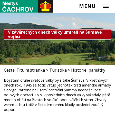
MENU
V závěrečných dnech války umírali na Šumavě
vojáci
Cesta:
Titulní stránka
>
Turistika
>
Historie, památky
Bojištěm druhé světové války byla také Šumava. V květnových
dnech roku 1945 se totiž vstup jednotek třetí americké armády
George Pattona na území centrální Šumavy neobešel bez
bojových operací. Ty si v posledních dnech války vyžádaly ještě
mnoho obětí na životech vojáků obou válčících stran. Zbytky
wehrmachtu totiž v členitém terénu kladly poslední zoufalý
odpor.