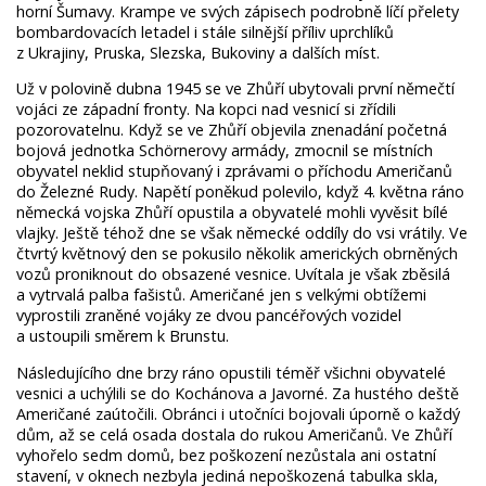
horní Šumavy. Krampe ve svých zápisech podrobně líčí přelety
bombardovacích letadel i stále silnější příliv uprchlíků
z Ukrajiny, Pruska, Slezska, Bukoviny a dalších míst.
Už v polovině dubna 1945 se ve Zhůří ubytovali první němečtí
vojáci ze západní fronty. Na kopci nad vesnicí si zřídili
pozorovatelnu. Když se ve Zhůří objevila znenadání početná
bojová jednotka Schörnerovy armády, zmocnil se místních
obyvatel neklid stupňovaný i zprávami o příchodu Američanů
do Železné Rudy. Napětí poněkud polevilo, když 4. května ráno
německá vojska Zhůří opustila a obyvatelé mohli vyvěsit bílé
vlajky. Ještě téhož dne se však německé oddíly do vsi vrátily. Ve
čtvrtý květnový den se pokusilo několik amerických obrněných
vozů proniknout do obsazené vesnice. Uvítala je však zběsilá
a vytrvalá palba fašistů. Američané jen s velkými obtížemi
vyprostili zraněné vojáky ze dvou pancéřových vozidel
a ustoupili směrem k Brunstu.
Následujícího dne brzy ráno opustili téměř všichni obyvatelé
vesnici a uchýlili se do Kochánova a Javorné. Za hustého deště
Američané zaútočili. Obránci i utočníci bojovali úporně o každý
dům, až se celá osada dostala do rukou Američanů. Ve Zhůří
vyhořelo sedm domů, bez poškození nezůstala ani ostatní
stavení, v oknech nezbyla jediná nepoškozená tabulka skla,