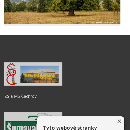
ZŠ a MŠ Čachrov
×
Tyto webové stránky