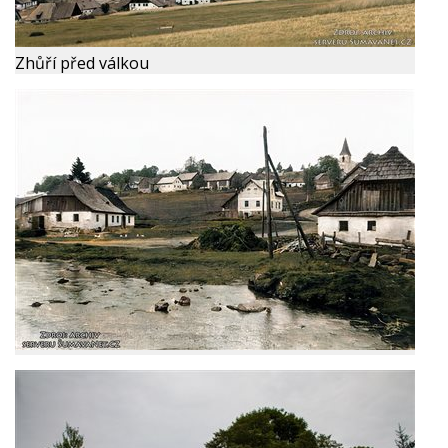
Zhůří před válkou