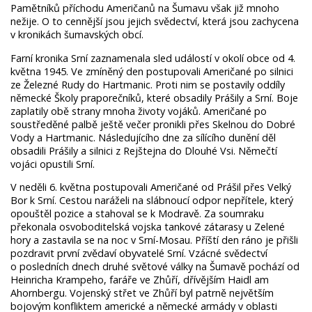
Pamětníků příchodu Američanů na Šumavu však již mnoho
nežije. O to cennější jsou jejich svědectví, která jsou zachycena
v kronikách šumavských obcí.
Farní kronika Srní zaznamenala sled událostí v okolí obce od 4.
května 1945. Ve zmíněný den postupovali Američané po silnici
ze Železné Rudy do Hartmanic. Proti nim se postavily oddíly
německé Školy praporečníků, které obsadily Prášily a Srní. Boje
zaplatily obě strany mnoha životy vojáků. Američané po
soustředěné palbě ještě večer pronikli přes Skelnou do Dobré
Vody a Hartmanic. Následujícího dne za sílícího dunění děl
obsadili Prášily a silnici z Rejštejna do Dlouhé Vsi. Němečtí
vojáci opustili Srní.
V neděli 6. května postupovali Američané od Prášil přes Velký
Bor k Srní. Cestou naráželi na slábnoucí odpor nepřítele, který
opouštěl pozice a stahoval se k Modravě. Za soumraku
překonala osvoboditelská vojska tankové zátarasy u Zelené
hory a zastavila se na noc v Srní-Mosau. Příští den ráno je přišli
pozdravit první zvědaví obyvatelé Srní. Vzácné svědectví
o posledních dnech druhé světové války na Šumavě pochází od
Heinricha Krampeho, faráře ve Zhůří, dřívějším Haidl am
Ahornbergu. Vojenský střet ve Zhůří byl patrně největším
bojovým konfliktem americké a německé armády v oblasti