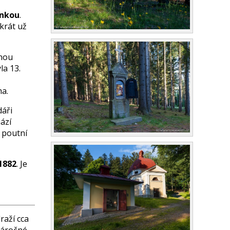
ánkou
.
krát už
nou
la 13.
ma.
dáři
ází
i poutní
1882
. Je
raží cca
 náročné