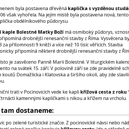
menem byla postavena dřevěná
kaplička s vyzděnou stud
06 však vyhořela. Na jejím místě byla postavena nová, tento
plička obdélníkového půdorysu.
 kaple Bolestné Matky Boží
má osmiboký půdorys, vznos
 připomíná drobnější renesanční stavby z Říma. Vysvěcena by
3 za přítomnosti 9 kněží a více než 10 tisíc věřících. Stavba
tonicky připomíná některé drobnější renesanční stavby z Ří
ísto je zasvěceno Panně Marii Bolestné. V liturgickém kalen
ento na svátek 15. září. V polovině září se zde pravidelně sch
 koutů Domažlicka i Klatovska a širšího okolí, aby zde slavil
ou.
iční trati v Pocinovicích vede ke kapli
křížová cesta z roku 
čtrnácti kamennými kapličkami s nikou a křížem na vrcholu.
e tam dostaneme:
ic po zelené turistické značce. Z pocinovické návsi nebo nád
tratí zelená značka kopíruje
křížovou cestu
. Jde o středně