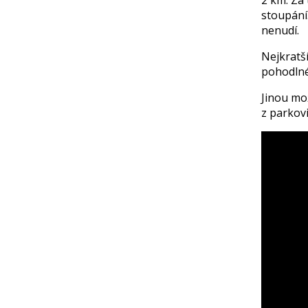
stoupání.
nenudí.
Nejkratší
pohodlné
Jinou mož
z parkov