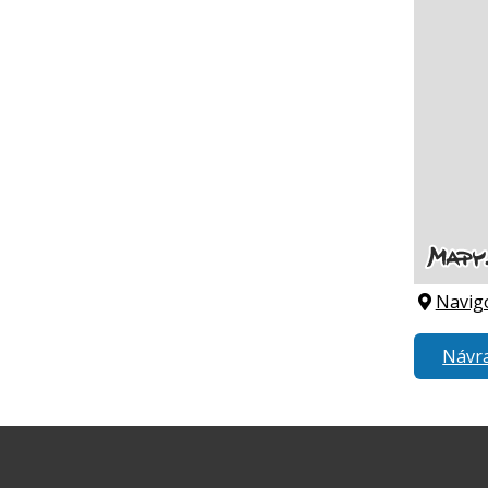
Navig
Návra