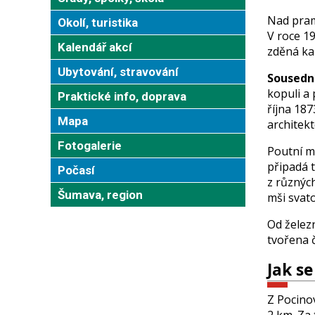
Nad pra
Okolí, turistika
V roce 19
Kalendář akcí
zděná ka
Ubytování, stravování
Sousední
kopuli a
Praktické info, doprava
října 187
Mapa
architek
Fotogalerie
Poutní m
připadá t
Počasí
z různých
Šumava, region
mši svat
Od železn
tvořena 
Jak s
Z Pocinov
2 km. Za 