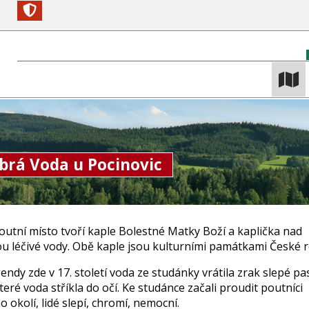
brá Voda u Pocinovic
utní místo tvoří kaple Bolestné Matky Boží a kaplička nad
u léčivé vody. Obě kaple jsou kulturními památkami České r
endy zde v 17. století voda ze studánky vrátila zrak slepé pa
teré voda stříkla do očí. Ke studánce začali proudit poutníci
o okolí, lidé slepí, chromí, nemocní.