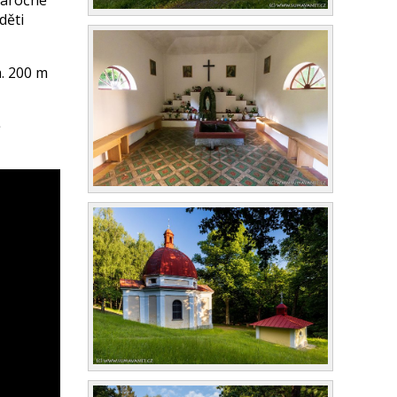
děti
a. 200 m
ě