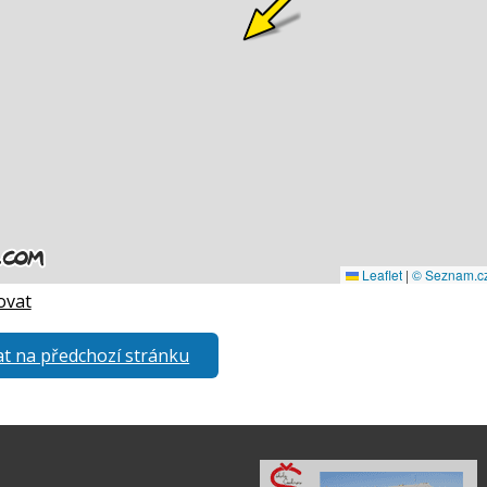
ovat
t na předchozí stránku