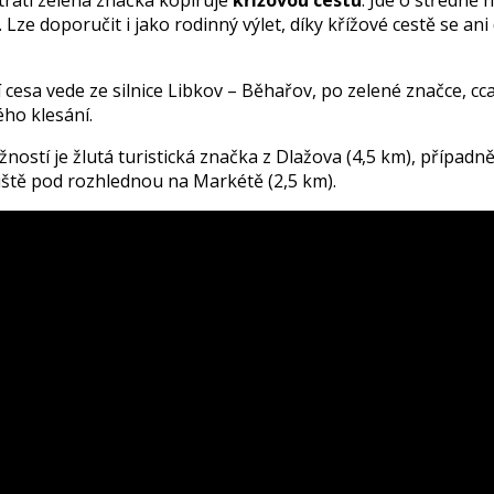
 Lze doporučit i jako rodinný výlet, díky křížové cestě se ani 
 cesa vede ze silnice Libkov – Běhařov, po zelené značce, cc
ho klesání.
ností je žlutá turistická značka z Dlažova (4,5 km), případn
iště pod rozhlednou na Markétě (2,5 km).