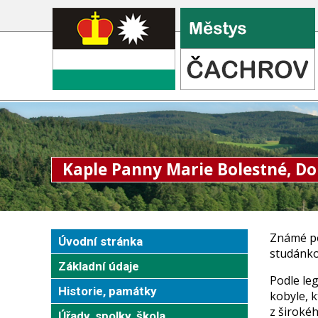
Kaple Panny Marie Bolestné, Do
Známé po
Úvodní stránka
studánko
Základní údaje
Podle leg
Historie, památky
kobyle, k
z širokéh
Úřady, spolky, škola