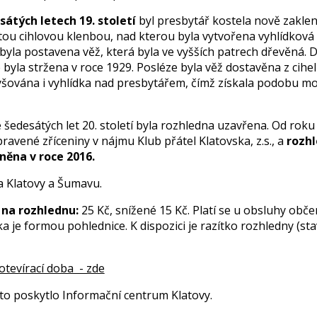
átých letech 19. století
byl presbytář kostela nově zakle
tou cihlovou klenbou, nad kterou byla vytvořena vyhlídková 
byla postavena věž, která byla ve vyšších patrech dřevěná. 
 byla stržena v roce 1929. Posléze byla věž dostavěna z cihel
yšována i vyhlídka nad presbytářem, čímž získala podobu m
 šedesátých let 20. století byla rozhledna uzavřena. Od rok
ravené zříceniny v nájmu Klub přátel Klatovska, z.s., a
rozhl
něna v roce 2016.
a Klatovy a Šumavu.
na rozhlednu:
25 Kč, snížené 15 Kč. Platí se u obsluhy obče
 je formou pohlednice. K dispozici je razítko rozhledny (stav
otevírací doba - zde
oto poskytlo Informační centrum Klatovy.