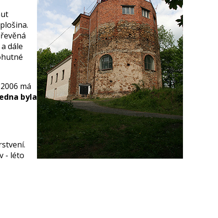
nut
plošina.
Dřevěná
 a dále
ohutné
u 2006 má
edna byla
rstvení.
 - léto