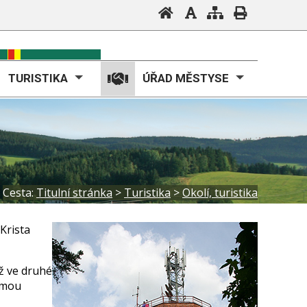
TURISTIKA
ÚŘAD MĚSTYSE
Cesta:
Titulní stránka
>
Turistika
>
Okolí, turistika
Krista
Už ve druhé
ormou