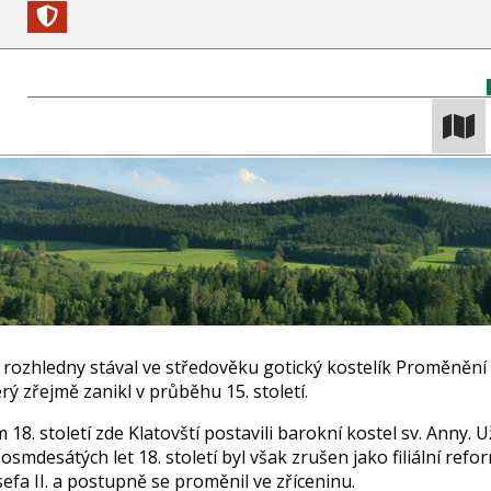
 rozhledny stával ve středověku gotický kostelík Proměnění 
rý zřejmě zanikl v průběhu 15. století.
18. století zde Klatovští postavili barokní kostel sv. Anny. 
osmdesátých let 18. století byl však zrušen jako filiální ref
sefa II. a postupně se proměnil ve zříceninu.