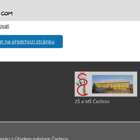
ovat
t na předchozí stránku
ZŠ a MŠ Čachrov
práci s
Úřadem městyse Čachrov