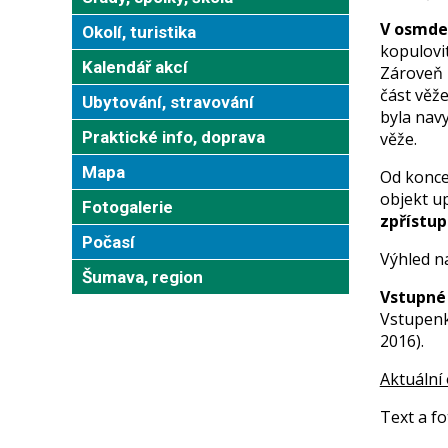
V osmdes
Okolí, turistika
kopulovi
Kalendář akcí
Zároveň 
část věže
Ubytování, stravování
byla nav
Praktické info, doprava
věže.
Mapa
Od konce
objekt up
Fotogalerie
zpřístup
Počasí
Výhled n
Šumava, region
Vstupné 
Vstupenka
2016).
Aktuální 
Text a f