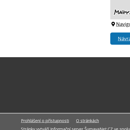
Navig
Návra
Prohlášení o přístupnosti
O stránkách
Stránky vytváří
Informační server ŠumavaNet.CZ
ve spolu