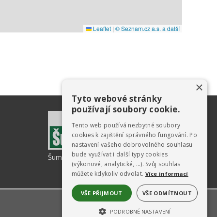
×
Tyto webové stránky
používají soubory cookie.
Tento web používá nezbytné soubory
cookies k zajištění správného fungování. Po
nastavení vašeho dobrovolného souhlasu
bude využívat i další typy cookies
ŠumavaNet.CZ - informace o regionu
(výkonové, analytické, …). Svůj souhlas
můžete kdykoliv odvolat.
Více informací
VŠE PŘIJMOUT
VŠE ODMÍTNOUT
PODROBNÉ NASTAVENÍ