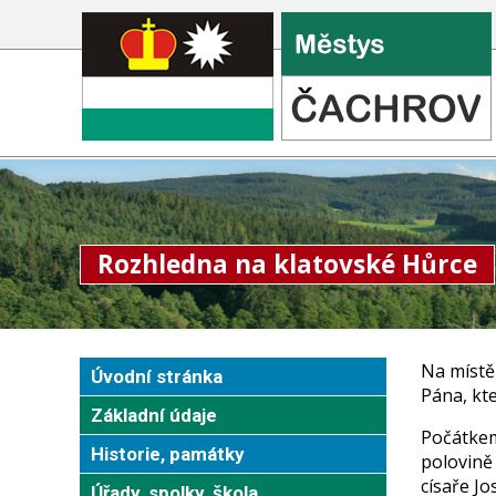
Rozhledna na klatovské Hůrce
Na místě
Úvodní stránka
Pána, kte
Základní údaje
Počátkem 
Historie, památky
polovině 
císaře Jo
Úřady, spolky, škola