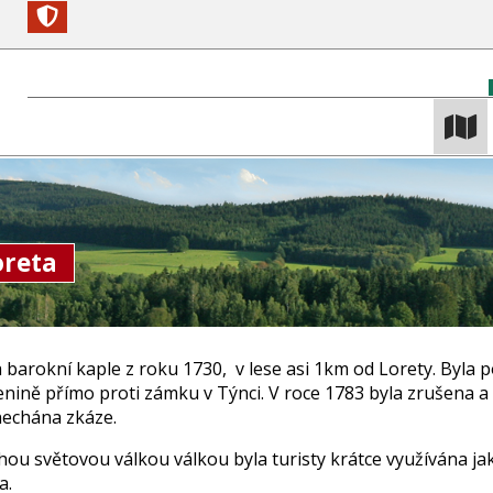
oreta
 barokní kaple z roku 1730, v lese asi 1km od Lorety. Byla 
enině přímo proti zámku v Týnci. V roce 1783 byla zrušena a
echána zkáze.
hou světovou válkou válkou byla turisty krátce využívána ja
a.