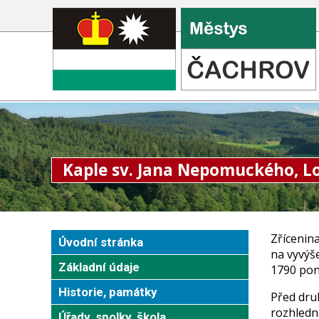
Kaple sv. Jana Nepomuckého, L
Zřícenina
Úvodní stránka
na vyvýš
Základní údaje
1790 pon
Historie, památky
Před dru
rozhledn
Úřady, spolky, škola