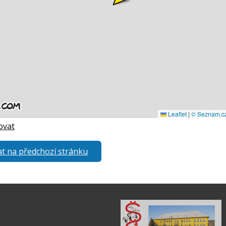
ovat
t na předchozí stránku