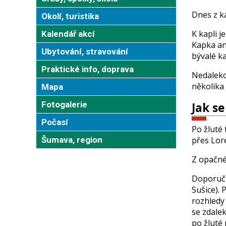
Dnes z k
Okolí, turistika
K kapli j
Kalendář akcí
Kapka an
Ubytování, stravování
bývalé ka
Praktické info, doprava
Nedaleko
několika 
Mapa
Fotogalerie
Jak s
Počasí
Po žluté 
Šumava, region
přes Lore
Z opačné 
Doporuču
Sušice).
rozhledy
se zdale
po žluté