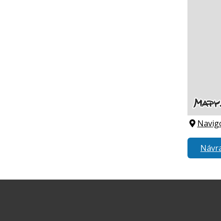
Navig
Návra