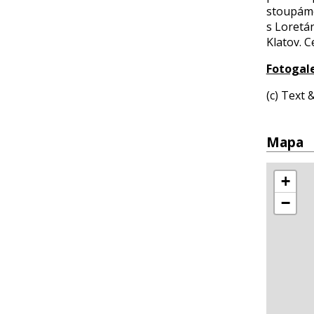
stoupáme
s Loretá
Klatov. 
Fotogale
(c) Text
Mapa