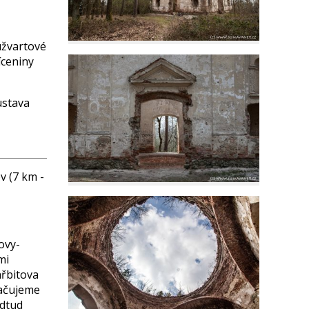
Kužvartové
íceniny
ustava
v (7 km -
ovy-
mi
řbitova
račujeme
Odtud