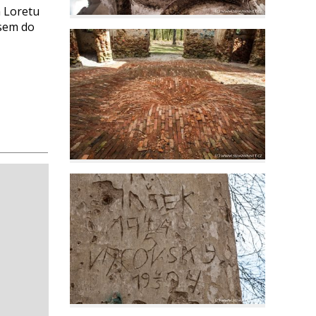
a Loretu
esem do