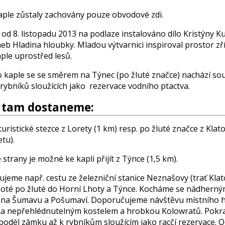
aple zůstaly zachovány pouze obvodové zdi.
e od 8. listopadu 2013 na podlaze instalováno dílo Kristýny 
eb Hladina hloubky. Mladou výtvarnici inspiroval prostor zř
ple uprostřed lesů.
 kaple se se směrem na Týnec (po žluté značce) nachází so
rybníků sloužících jako rezervace vodního ptactva.
e tam dostaneme:
turistické stezce z Lorety (1 km) resp. po žluté značce z Klato
tu).
strany je možné ke kapli přijít z Týnce (1,5 km).
jeme např. cestu ze železniční stanice Neznašovy (trať Klat
 Poté po žluté do Horní Lhoty a Týnce. Kocháme se nádherný
 na Šumavu a Pošumaví. Doporučujeme návštěvu místního h
ka nepřehlédnutelným kostelem a hrobkou Kolowratů. Pok
 podél zámku až k rybníkům sloužícím jako racčí rezervace. 