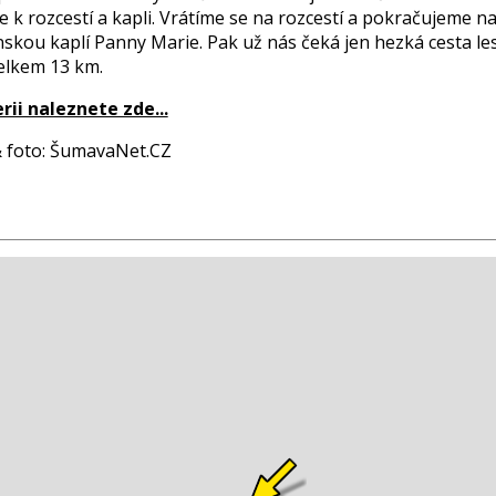
 k rozcestí a kapli. Vrátíme se na rozcestí a pokračujeme n
nskou kaplí Panny Marie. Pak už nás čeká jen hezká cesta l
Celkem 13 km.
rii naleznete zde...
 & foto: ŠumavaNet.CZ