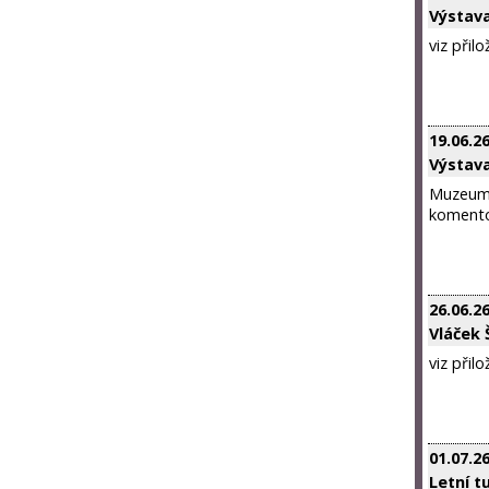
Výstava
viz přil
19.06.2
Výstava
Muzeum Š
komentov
26.06.2
Vláček
viz přil
01.07.2
Letní t