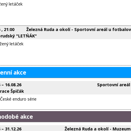
ožený letáček
6
, 21:00
Železná Ruda a okolí - Sportovní areál u fotbalo
orudský "LETŃÁK"
ožený letáček
enní akce
6
–
16.08.26
Sportovní areál
race Špičák
 České enduro série
hodobé akce
6
–
31.12.26
Železná Ruda a okolí - Muzeu