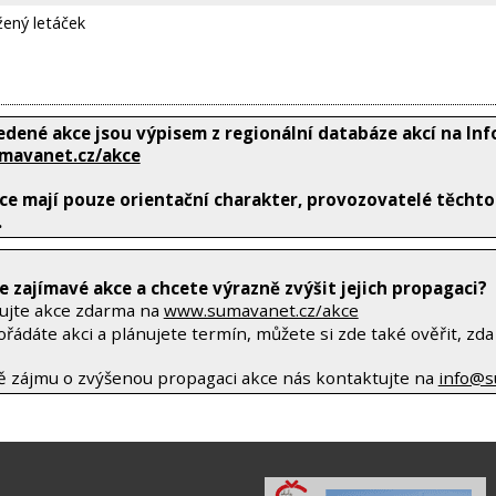
ožený letáček
edené akce jsou výpisem z regionální databáze akcí na I
mavanet.cz/akce
e mají pouze orientační charakter, provozovatelé těchto s
.
 zajímavé akce a chcete výrazně zvýšit jejich propagaci?
ujte akce zdarma na
www.sumavanet.cz/akce
řádáte akci a plánujete termín, můžete si zde také ověřit, zda 
ě zájmu o zvýšenou propagaci akce nás kontaktujte na
info@s