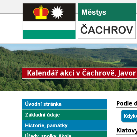
Kalendář akcí v Čachrově, Javor
Podle 
Úvodní stránka
Základní údaje
Kdyko
Historie, památky
Klatov
Úřady, spolky, škola