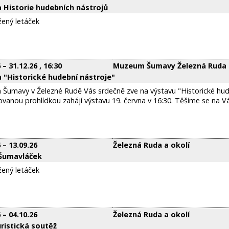
 Historie hudebních nástrojů
ožený letáček
6
–
31.12.26
, 16:30
Muzeum Šumavy Železná Ruda
 "Historické hudební nástroje"
umavy v Železné Rudě Vás srdečně zve na výstavu "Historické hudebn
anou prohlídkou zahájí výstavu 19. června v 16:30. Těšíme se na Vá
6
–
13.09.26
Železná Ruda a okolí
 Šumavláček
ožený letáček
6
–
04.10.26
Železná Ruda a okolí
uristická soutěž