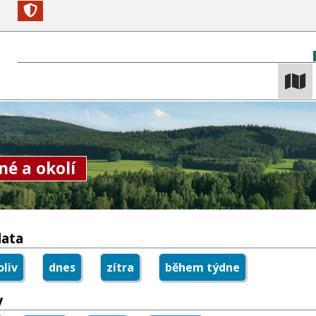
né a okolí
data
liv
dnes
zítra
během týdne
y