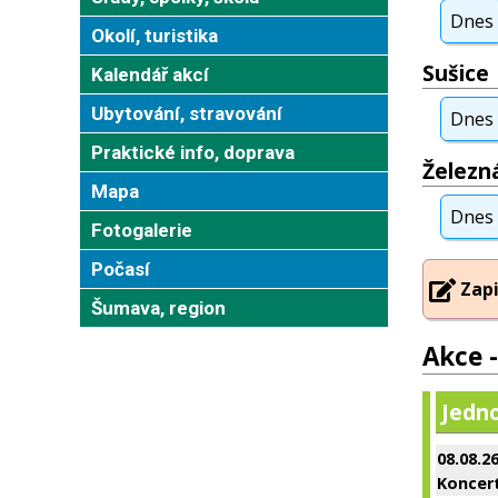
Dnes
Okolí, turistika
Sušice
Kalendář akcí
Ubytování, stravování
Dnes
Praktické info, doprava
Železn
Mapa
Dnes
Fotogalerie
Počasí
Zapi
Šumava, region
Akce 
Jedno
08.08.2
Koncer