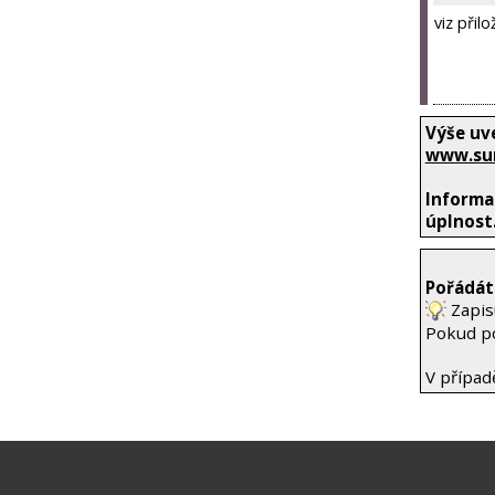
viz přil
Výše uv
www.su
Informac
úplnost
Pořádáte
Zapis
Pokud po
V případ