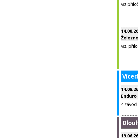
viz přil
14.08.2
Železn
viz. přil
Víced
14.08.2
Enduro 
4.závod
Dlou
19.06.2