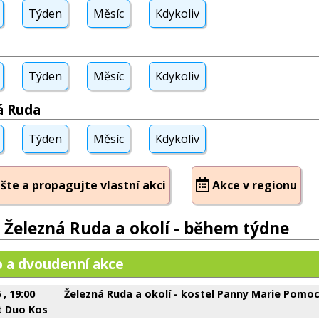
Týden
Měsíc
Kdykoliv
Týden
Měsíc
Kdykoliv
á Ruda
Týden
Měsíc
Kdykoliv
šte a propagujte vlastní akci
Akce v regionu
- Železná Ruda a okolí - během týdne
 a dvoudenní akce
6
, 19:00
Železná Ruda a okolí - kostel Panny Marie Pomo
t Duo Kos