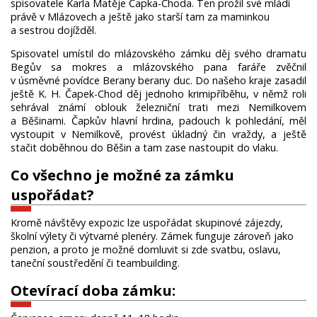
spisovatele Karla Matěje Čapka-Choda. Ten prožil své mládí
právě v Mlázovech a ještě jako starší tam za maminkou
a sestrou dojížděl.
Spisovatel umístil do mlázovského zámku děj svého dramatu
Begův sa mokres a mlázovského pana faráře zvěčnil
v úsměvné povídce Berany berany duc. Do našeho kraje zasadil
ještě K. H. Čapek-Chod děj jednoho krimipříběhu, v němž roli
sehrával známí oblouk železniční trati mezi Nemilkovem
a Běšinami. Čapkův hlavní hrdina, padouch k pohledání, měl
vystoupit v Nemilkově, provést úkladný čin vraždy, a ještě
stačit doběhnou do Běšin a tam zase nastoupit do vlaku.
Co všechno je možné za zámku
uspořádat?
Kromě návštěvy expozic lze uspořádat skupinové zájezdy,
školní výlety či výtvarné plenéry. Zámek funguje zároveň jako
penzion, a proto je možné domluvit si zde svatbu, oslavu,
taneční soustředění či teambuilding.
Otevírací doba zámku: