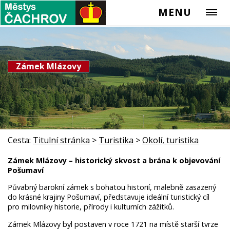
MENU
Zámek Mlázovy
Cesta:
Titulní stránka
>
Turistika
>
Okolí, turistika
Zámek Mlázovy – historický skvost a brána k objevování
Pošumaví
Půvabný barokní zámek s bohatou historií, malebně zasazený
do krásné krajiny Pošumaví, představuje ideální turistický cíl
pro milovníky historie, přírody i kulturních zážitků.
Zámek Mlázovy byl postaven v roce 1721 na místě starší tvrze