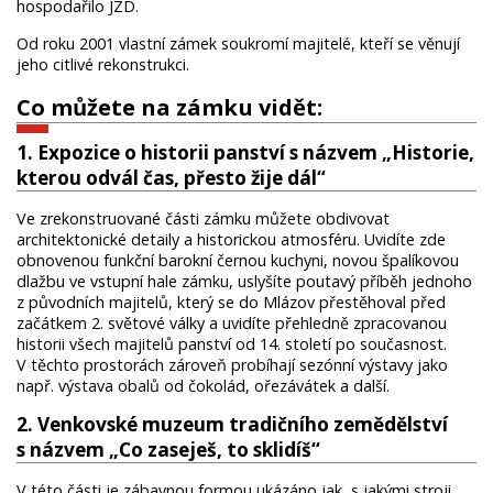
hospodařilo JZD.
Od roku 2001 vlastní zámek soukromí majitelé, kteří se věnují
jeho citlivé rekonstrukci.
Co můžete na zámku vidět:
1. Expozice o historii panství s názvem „Historie,
kterou odvál čas, přesto žije dál“
Ve zrekonstruované části zámku můžete obdivovat
architektonické detaily a historickou atmosféru. Uvidíte zde
obnovenou funkční barokní černou kuchyni, novou špalíkovou
dlažbu ve vstupní hale zámku, uslyšíte poutavý příběh jednoho
z původních majitelů, který se do Mlázov přestěhoval před
začátkem 2. světové války a uvidíte přehledně zpracovanou
historii všech majitelů panství od 14. století po současnost.
V těchto prostorách zároveň probíhají sezónní výstavy jako
např. výstava obalů od čokolád, ořezávátek a další.
2. Venkovské muzeum tradičního zemědělství
s názvem „Co zaseješ, to sklidíš“
V této části je zábavnou formou ukázáno jak, s jakými stroji