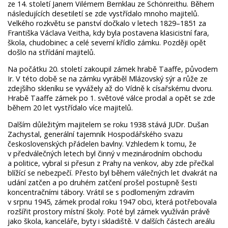
ze 14. století Janem Vilémem Bernklau ze Schönreithu. Během
následujících desetiletí se zde vystřídalo mnoho majitelů.
Velkého rozkvětu se panství dočkalo v letech 1829–1851 za
Františka Václava Veitha, kdy byla postavena klasicistní fara,
škola, chudobinec a celé severní křídlo zámku. Později opět
došlo na střídání majitelů.
Na počátku 20. století zakoupil zámek hrabě Taaffe, původem
Ir. V této době se na zámku vyráběl Mlázovský sýr a růže ze
zdejšího skleníku se vyvážely až do Vídně k císařskému dvoru.
Hrabě Taaffe zámek po 1. světové válce prodal a opět se zde
během 20 let vystřídalo více majitelů.
Dalším důležitým majitelem se roku 1938 stává JUDr. Dušan
Zachystal, generální tajemník Hospodářského svazu
československých přádelen bavlny. Vzhledem k tomu, že
v předválečných letech byl činný v mezinárodním obchodu
a politice, vybral si přesun z Prahy na venkov, aby zde přečkal
blížící se nebezpečí. Přesto byl během válečných let dvakrát na
udání zatčen a po druhém zatčení prošel postupně šesti
koncentračními tábory. Vrátil se s podlomeným zdravím
v srpnu 1945, zámek prodal roku 1947 obci, která potřebovala
rozšířit prostory místní školy. Poté byl zámek využíván právě
jako škola, kanceláře, byty i skladiště. V dalších částech areálu