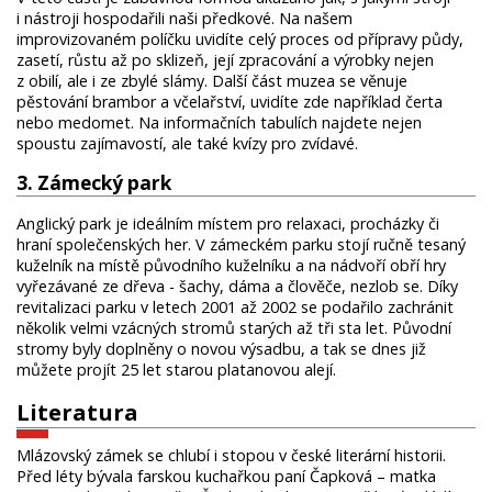
i nástroji hospodařili naši předkové. Na našem
improvizovaném políčku uvidíte celý proces od přípravy půdy,
zasetí, růstu až po sklizeň, její zpracování a výrobky nejen
z obilí, ale i ze zbylé slámy. Další část muzea se věnuje
pěstování brambor a včelařství, uvidíte zde například čerta
nebo medomet. Na informačních tabulích najdete nejen
spoustu zajímavostí, ale také kvízy pro zvídavé.
3. Zámecký park
Anglický park je ideálním místem pro relaxaci, procházky či
hraní společenských her. V zámeckém parku stojí ručně tesaný
kuželník na místě původního kuželníku a na nádvoří obří hry
vyřezávané ze dřeva - šachy, dáma a člověče, nezlob se. Díky
revitalizaci parku v letech 2001 až 2002 se podařilo zachránit
několik velmi vzácných stromů starých až tři sta let. Původní
stromy byly doplněny o novou výsadbu, a tak se dnes již
můžete projít 25 let starou platanovou alejí.
Literatura
Mlázovský zámek se chlubí i stopou v české literární historii.
Před léty bývala farskou kuchařkou paní Čapková – matka