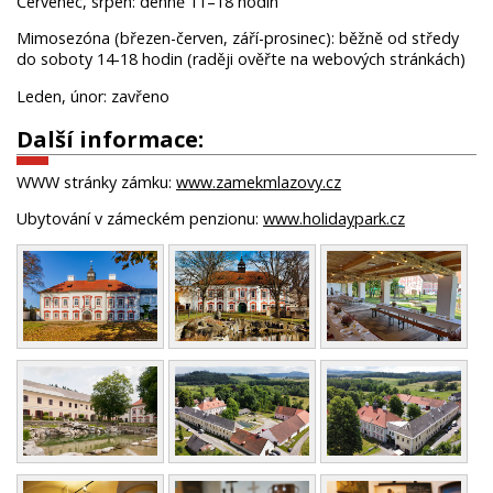
Červenec, srpen: denně 11–18 hodin
Mimosezóna (březen-červen, září-prosinec): běžně od středy
do soboty 14-18 hodin (raději ověřte na webových stránkách)
Leden, únor: zavřeno
Další informace:
WWW stránky zámku:
www.zamekmlazovy.cz
Ubytování v zámeckém penzionu:
www.holidaypark.cz