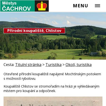
MENU
Přírodní koupaliště, Chlistov
Cesta:
Titulní stránka
>
Turistika
>
Okolí, turistika
Otevřené přírodní koupaliště napájené Mochtínským potokem
s možností rybolovu.
Koupaliště Chlistov se stromořadím na hrázi je vyhledávaným
místem pro koupání a odpočinek.