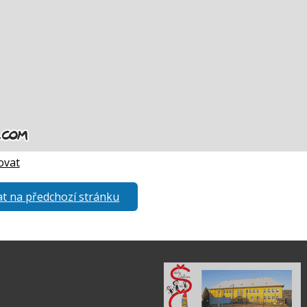
ovat
t na předchozí stránku