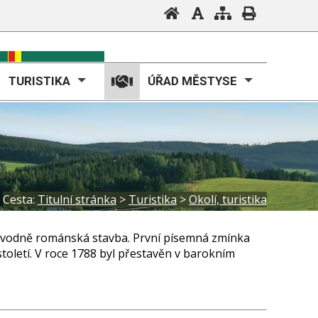
TURISTIKA
ÚŘAD MĚSTYSE
Cesta:
Titulní stránka
>
Turistika
>
Okolí, turistika
e původně románská stavba. První písemná zmínka
století. V roce 1788 byl přestavěn v barokním