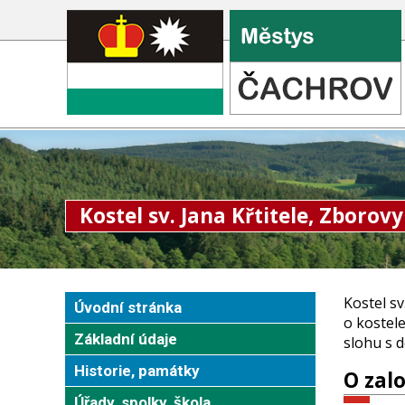
Kostel sv. Jana Křtitele, Zborovy
Kostel s
Úvodní stránka
o kostele
Základní údaje
slohu s 
Historie, památky
O zalo
Úřady, spolky, škola