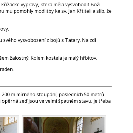
il křižácké výpravy, která měla vysvobodit Boží
mu pomohly modlitby ke sv. Jan Křtiteli a slib, že
rovy.
u svého vysvobození z bojů s Tatary. Na zdi
em žalostný. Kolem kostela je malý hřbitov.
kraden.
o 200 m mírného stoupání, posledních 50 metrů
i opěrná zeď jsou ve velmi špatném stavu, je třeba