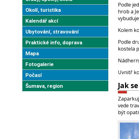
Podle jed
Okolí, turistika
hrob a Je
vybuduje 
Kalendář akcí
Kolem kos
Ubytování, stravování
Podle dr
Praktické info, doprava
kostela p
Mapa
Nádherný
Fotogalerie
Uvnitř ko
Počasí
Jak s
Šumava, region
Zaparkuj
vede tra
být opatr