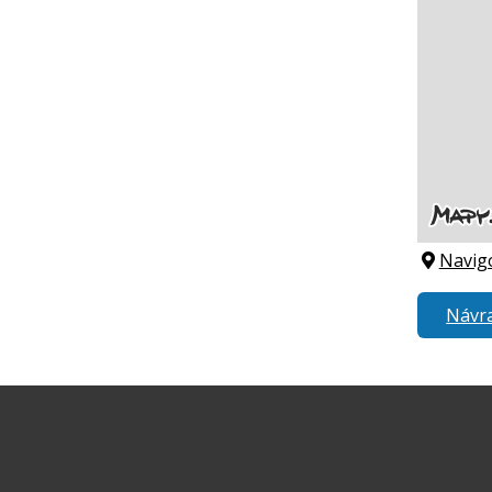
Navig
Návra