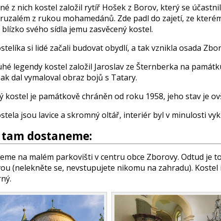
né z nich kostel založil rytíř Hošek z Borov, který se účastn
ruzalém z rukou mohamedánů. Zde padl do zajetí, ze kterému 
blízko svého sídla jemu zasvěcený kostel.
telíka si lidé začali budovat obydlí, a tak vznikla osada Zbo
uhé legendy kostel založil Jaroslav ze Šternberka na památk
ak dal vymaloval obraz bojů s Tatary.
 kostel je památkově chráněn od roku 1958, jeho stav je ovš
stela jsou lavice a skromný oltář, interiér byl v minulosti vy
e tam dostaneme:
eme na malém parkovišti v centru obce Zborovy. Odtud je t
vou (nelekněte se, nevstupujete nikomu na zahradu). Kostel 
ný.