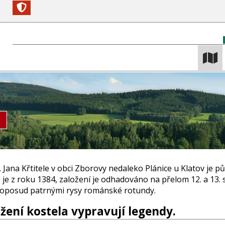
v. Jana Křtitele v obci Zborovy nedaleko Plánice u Klatov j
 je z roku 1384, založení je odhadováno na přelom 12. a 13. 
doposud patrnými rysy románské rotundy.
žení kostela vypravují legendy.