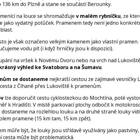
o 136 km do Plzně a stane se součástí Berounky.
menící na louce se shromažďuje
v malém rybníčku
, ze kte
e jako vydatný potůček. Pramenem tedy není jedno konkrétn
blast.
sto je však označeno velkým kamenem jako vlastní pramen
ujeme vodu pít (i když hrníčky jsou k dispozici).
upání na vršek k Novému Dvoru nebo na vrch nad Lukovišt
krásný výhled ke Svatoboru a na Šumavu
.
enům se dostaneme
nejkratší cestou ze zajímavé vesničky 
 cesta z Číhaně přes Lukoviště k pramenům.
ov
lze doporučit cestu cyklostezkou do Mochtína, poté vyst
éměř k Hradišti. V místě parkovací plochy odbočit k motokros
se dostaneme na rozlehlou louku a na druhé straně louky vid
olem pramene (15 km tam, 15 km zpět).
 můře být, že louky jsou střídavě využívány jako pastviny, t
í cesta může být problematická.