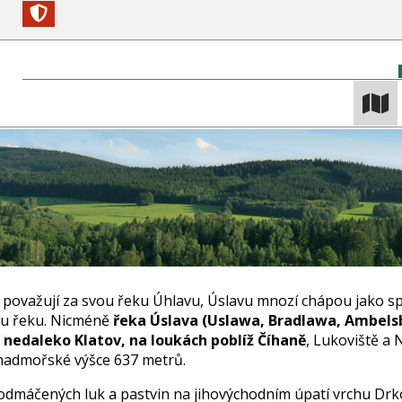
i považují za svou řeku Úhlavu, Úslavu mnozí chápou jako sp
u řeku. Nicméně
řeka Úslava (Uslawa, Bradlawa, Ambels
nedaleko Klatov, na loukách poblíž Číhaně
, Lukoviště a
nadmořské výšce 637 metrů.
odmáčených luk a pastvin na jihovýchodním úpatí vrchu Drk