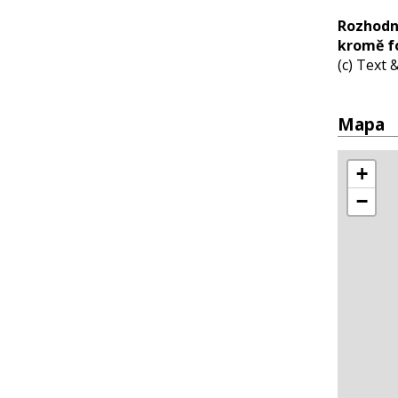
Rozhodn
kromě fo
(c) Text
Mapa