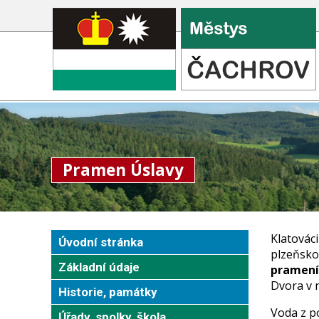
Pramen Úslavy
Klatovác
Úvodní stránka
plzeňsko
Základní údaje
pramení 
Dvora v 
Historie, památky
Voda z p
Úřady, spolky, škola