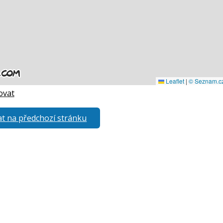
ovat
t na předchozí stránku