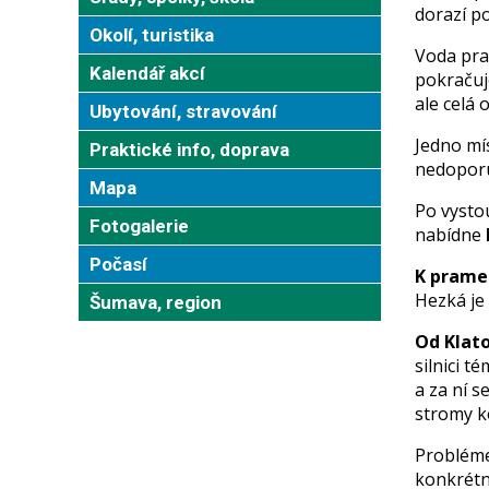
dorazí p
Okolí, turistika
Voda pra
Kalendář akcí
pokračuj
ale celá o
Ubytování, stravování
Jedno mí
Praktické info, doprava
nedoporuč
Mapa
Po vysto
Fotogalerie
nabídne
Počasí
K pram
Hezká je
Šumava, region
Od Klat
silnici t
a za ní 
stromy k
Problémem
konkrétn