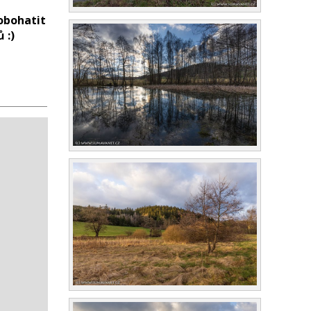
obohatit
 :)