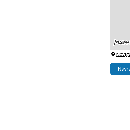
Navig
Návra