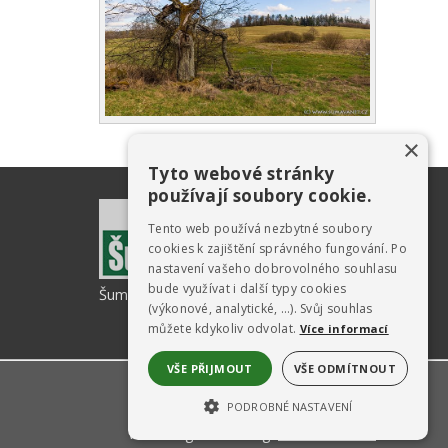
×
Tyto webové stránky
používají soubory cookie.
Tento web používá nezbytné soubory
cookies k zajištění správného fungování. Po
nastavení vašeho dobrovolného souhlasu
bude využívat i další typy cookies
ŠumavaNet.CZ - informace o regionu
(výkonové, analytické, …). Svůj souhlas
můžete kdykoliv odvolat.
Více informací
VŠE PŘIJMOUT
VŠE ODMÍTNOUT
PODROBNÉ NASTAVENÍ
Webdesign & hosting:
ŠumavaNet.CZ
NEZBYTNĚ NUTNÉ SOUBORY