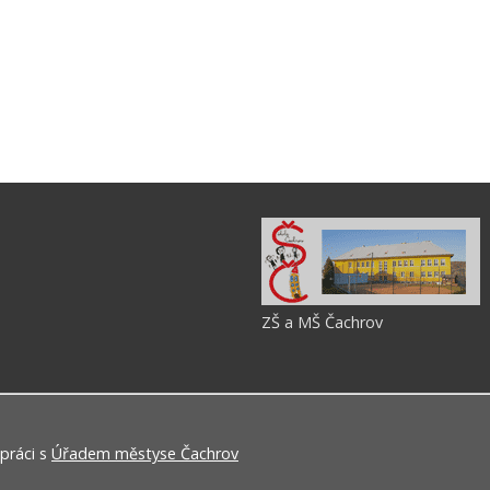
ZŠ a MŠ Čachrov
práci s
Úřadem městyse Čachrov