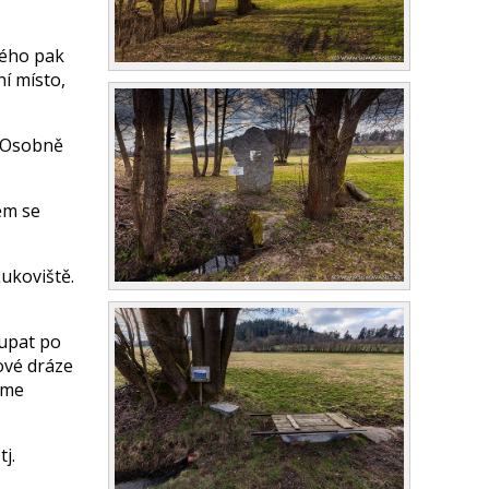
rého pak
í místo,
. Osobně
ěm se
Lukoviště.
oupat po
ové dráze
íme
j.