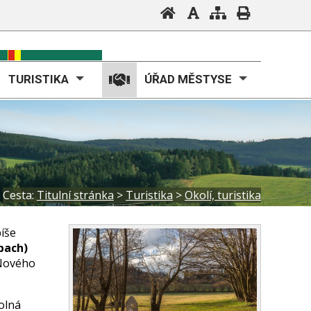
TURISTIKA
ÚŘAD MĚSTYSE
Cesta:
Titulní stránka
>
Turistika
>
Okolí, turistika
íše
bach)
 Nového
olná