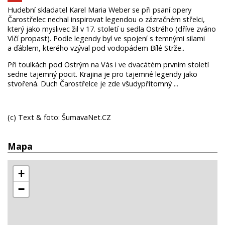
Hudební skladatel Karel Maria Weber se při psaní opery
Čarostřelec nechal inspirovat legendou o zázračném střelci,
který jako myslivec žil v 17. století u sedla Ostrého (dříve zváno
Vlčí propast). Podle legendy byl ve spojení s temnými silami
a ďáblem, kterého vzýval pod vodopádem Bílé Strže..
Při toulkách pod Ostrým na Vás i ve dvacátém prvním století
sedne tajemný pocit. Krajina je pro tajemné legendy jako
stvořená. Duch Čarostřelce je zde všudypřítomný ...
(c) Text & foto: ŠumavaNet.CZ
Mapa