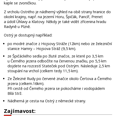
kaple se zvoničkou.
Z vrcholu Ostrého je nádherný výhled na obě strany hranice do
okolní krajiny, např. na Jezerní Horu, Špičák, Pancíř, Prenet
a údolí Úhlavy a Klatovy. Někdy je také vidět zřícenina hradu
Radyně u Plzně.
Ostrý je dostupný například:
po modré značce z Hojsovy Stráže (12km) nebo ze železniční
stanice Hamry – Hojsova Stráž (9,5 km).
ze Špičáckého sedla po žluté značce, ze které po 3,5 km
u Černého jezera odbočíte na červenou značku, po 5,5 km
dojdete na rozcestí Stateček pod Ostrým. Následuje 2,5 km
stoupání na vrchol (celkem tedy 11,5 km).
Ze Železné Rudy po červené značce okolo Čertova a Černého
jezera (celkem.16km).
Při cestě od Černého jezera se pokocháme i vodopádem
Bílá Strž.
Nádherná je cesta na Ostrý z německé strany.
Zajímavost: