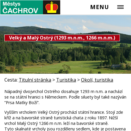
MENU
Velký a Malý Ostrý (1293 m.n.m., 1266 m.n.m.)
Cesta:
Titulní stránka
>
Turistika
>
Okolí, turistika
Nápadný dvojvrchol Ostrého dosahuje 1293 m n.m. a nachází
se na státní hranici s Německem. Podle siluety byl také nazýván
”Prsa Matky Boží”.
Vyšším vrcholem Velký Ostrý prochází státní hranice. Stojí zde
kříž a na bavorské straně turistická chata z roku 1897. Nižší
vrchol Malý Ostrý 1266 m n.m. leží na bavorské straně.
Tyto skalnaté vrcholy jsou rozděleny sedlem, kde je postavena